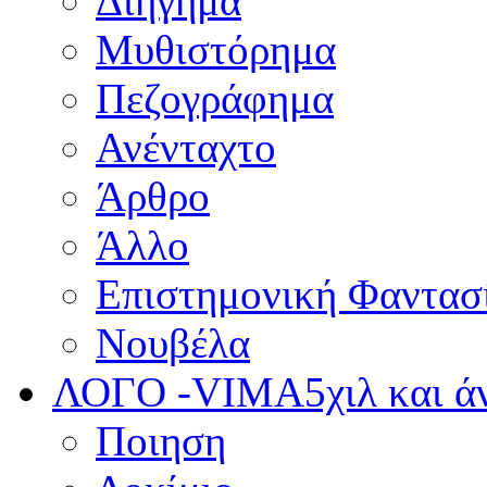
Διήγημα
Μυθιστόρημα
Πεζογράφημα
Ανένταχτο
Άρθρο
Άλλο
Επιστημονική Φαντασ
Νουβέλα
ΛΟΓΟ -VIMA
5χιλ και 
Ποιηση