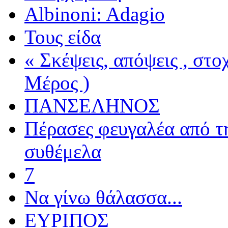
Albinoni: Adagio
Τους είδα
« Σκέψεις, απόψεις , στ
Μέρος )
ΠΑΝΣΕΛΗΝΟΣ
Πέρασες φευγαλέα από τ
συθέμελα
7
Να γίνω θάλασσα...
ΕΥΡΙΠΟΣ