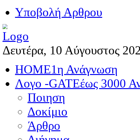
Yποβολή Αρθρου
Δευτέρα, 10 Αύγουστος 20
HOME
1η Ανάγνωση
Λογο -GATE
έως 3000 Α
Ποιηση
Δοκίμιο
Άρθρο
Διήγημα