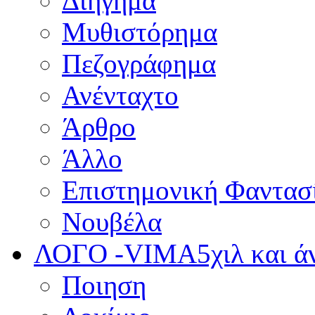
Διήγημα
Μυθιστόρημα
Πεζογράφημα
Ανένταχτο
Άρθρο
Άλλο
Επιστημονική Φαντασ
Νουβέλα
ΛΟΓΟ -VIMA
5χιλ και 
Ποιηση