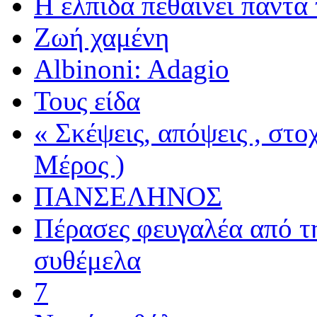
Η ελπίδα πεθαίνει πάντα 
Ζωή χαμένη
Albinoni: Adagio
Τους είδα
« Σκέψεις, απόψεις , στ
Μέρος )
ΠΑΝΣΕΛΗΝΟΣ
Πέρασες φευγαλέα από τ
συθέμελα
7