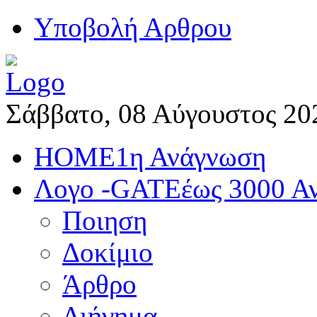
Yποβολή Αρθρου
Σάββατο, 08 Αύγουστος 20
HOME
1η Ανάγνωση
Λογο -GATE
έως 3000 Α
Ποιηση
Δοκίμιο
Άρθρο
Διήγημα