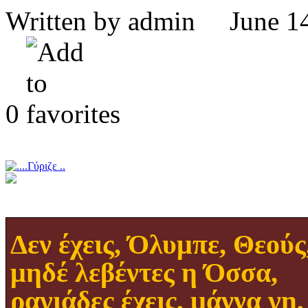
Written by admin June
0
Δεν
έχεις, Όλυμπε, Θεούς
μηδέ λεβέντες η Όσσα,
ραγιάδες
έχεις, μάννα γη,