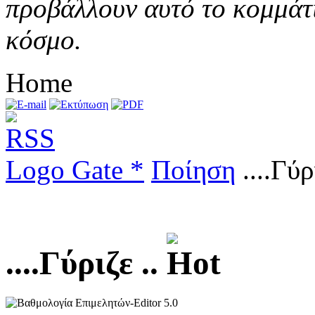
προβάλλουν αυτό το κομμάτι
κόσμο.
Home
Logo Gate *
Ποίηση
....Γύρ
....Γύριζε ..
5.0