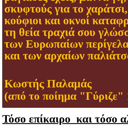
σκυφτούς για το χαράτσι,
κούφιοι και οκνοί καταφ
τη θεία τραχιά σου γλώσ
των Ευρωπαίων περίγελ
και των αρχαίων παλιάτσ
Κωστής Παλαμάς
(από το ποίημα "Γύριζε" 
Τόσο επίκαιρο και τόσο αλη