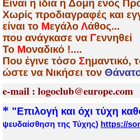
Είναι η ίδια η Δομή ενός 
Χωρίς προδιαγραφές και εγγ
είναι το
Μ
εγάλο
Λ
άθος...
που ανάγκασε να
Γ
εννηθεί
Το
Μ
οναδικό !....
Που έγινε τόσο
Σ
ημαντικό, 
ώστε να Nικήσει τον
Θάνατο 
e-mail : logoclub@europe.co
*
"
Επιλογή και όχι τύχη κα
ψευδαίσθηση της Τύχης)
https://s