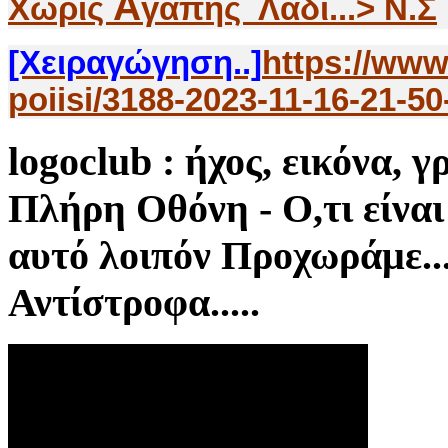
Α
Χωρίς
γάπης Λάδι...> Ν.Σ
[Χειραγώγηση..]
https://www
poiisi/3188-2023-11-16-21-50
logoclub
: ήχος, εικόνα, γ
Πλήρη Οθόνη - Ο,τι είναι 
αυτό λοιπόν Προχωράμε
Αντίστροφα.....