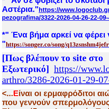
* "Αν σε φοβίζει το σκοτάδι
Αστέρια."
https://www.logoclub.g
pezografima/3322-2026-04-26-22-09-
*
" Ένα βήμα αρκεί να φέρει 
"
https://songer.co/song/q13zsnshm4jef
[Πως βλέπουν το site στο
Εξωτερικό]
https://www.l
arthro/3286-2026-01-29-07
<..
.
Ε
ίναι οι ερμαφρόδιτοι αι
που γεννούν σπερμολόγους