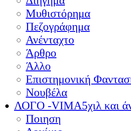
Διήγημα
Μυθιστόρημα
Πεζογράφημα
Ανένταχτο
Άρθρο
Άλλο
Επιστημονική Φαντασ
Νουβέλα
ΛΟΓΟ -VIMA
5χιλ και 
Ποιηση