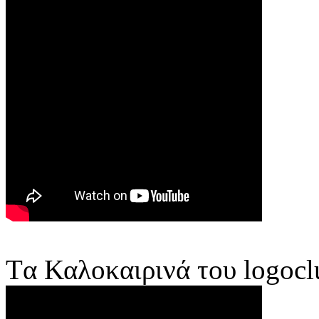
Tα Καλοκαιρινά του logocl