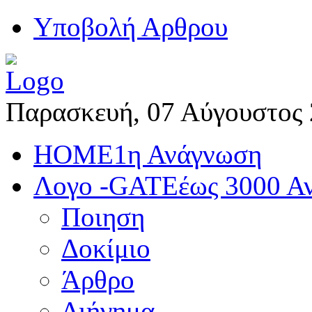
Yποβολή Αρθρου
Παρασκευή, 07 Αύγουστος
HOME
1η Ανάγνωση
Λογο -GATE
έως 3000 Α
Ποιηση
Δοκίμιο
Άρθρο
Διήγημα