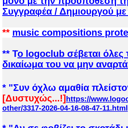
μόνο με την προυπόθεση τ
Συγγραφέα / Δημιουργού
με
**
music compositions prot
** Τ
ο logoclub
σέβεται όλες 
δικαίωμα του να μην αναρτά
* "Συν όχλω αμ
αθία πλείστο
[Δυστυχώς...!]
https://www.logoc
other/3317-2026-04-16-08-47-11.html