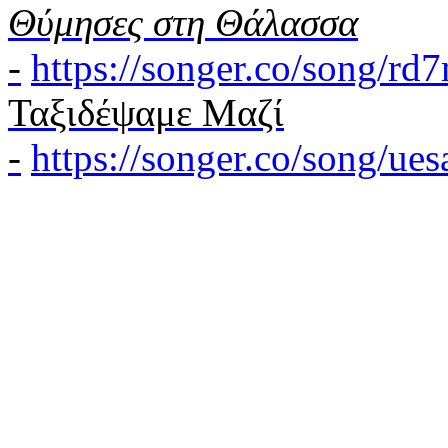
Θύμησες στη Θάλασσα
-
https://songer.co/song/r
Ταξιδέψαμε Μαζί
-
https://songer.co/song/u