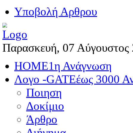
Yποβολή Αρθρου
Παρασκευή, 07 Αύγουστος
HOME
1η Ανάγνωση
Λογο -GATE
έως 3000 Α
Ποιηση
Δοκίμιο
Άρθρο
Διήγημα