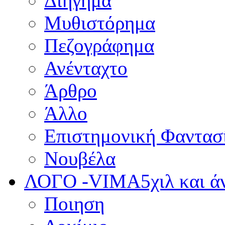
Διήγημα
Μυθιστόρημα
Πεζογράφημα
Ανένταχτο
Άρθρο
Άλλο
Επιστημονική Φαντασ
Νουβέλα
ΛΟΓΟ -VIMA
5χιλ και 
Ποιηση