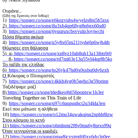
Oυράνιε..
(Ωδή της Ερατούς στον Ιοθώρ)
1)
https://songer.co/song/e6knzvubs4wyelzs8m5b5zsx
2)
https://songer.co/song/ilu3xb4qp6llyg8n6gx60sd0
3)
https://songer.co/song/tjvqqruxcbsvvulp3oyiwchi
Πόσα βήματα ακόμα
4)
https://songer.co/song/u5y8x65m211jydg0p6wjh4th
Θύμησες στη θάλασσα
5) α-
https://songer.co/song/xp8vz10ab8qh13a13ibis9r0
β-
https://songer.co/song/rd7mi63e13q55vl44qr8b5ks
Το ταξίδι της ελπίδας
6)
https://songer.co/song/tp26yk47hd0x0sxbq0dv6zxh
O
Kόκορας ο Πλουμιστός
7)
https://songer.co/song/c4kkh4vg0b5geho3g59orinn
Ταξιδέψαμε μαζί
8)
https://songer.co/song/tdedkeojh656poptxw1ls3er
Traveling Together on This Train of Life
9)
https://songer.co/song/q97crlqqpughci2q34lda3en
Εκεί που μάτωσε η αλήθεια
10)
https://songer.co/song/o12mu34uwakqjnn2nphb8lzw
Στου κόσμου το κενό
11)
https://songer.co/song/obmlnmr2f8v0mu6y8prxs99q
Όταν γεννιούνται οι καρδιές
12)
https://songer.co/song/qmad6cvytmtfd0xv6do3n0ee