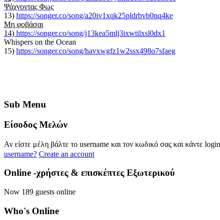
Ψάχνοντας Φως
13)
https://songer.co/song/a20iv1xqk25pldrbvb0nq4ke
Μη φοβάσαι
14)
https://songer.co/song/j13kea5mlj3ixwtilxsl0dx1
Whispers on the Ocean
15)
https://songer.co/song/havxwgfz1w2ssx498o7sfaeg
Sub
Menu
Eίσοδος
Μελών
Αν είστε μέλη βάλτε το username και τον κωδικό σας και κάντε logi
username?
Create an account
Online
-χρήστες & επισκέπτες Εξωτερικού
Now 189 guests online
Who's
Online