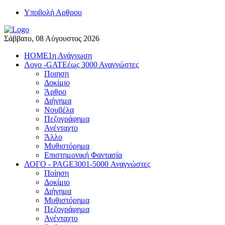
Yποβολή Αρθρου
Σάββατο, 08 Αύγουστος 2026
HOME
1η Ανάγνωση
Λογο -GATE
έως 3000 Αναγνώστες
Ποιηση
Δοκίμιο
Άρθρο
Διήγημα
Νουβέλα
Πεζογράφημα
Ανένταχτο
Άλλο
Μυθιστόρημα
Επιστημονική Φαντασία
ΛΟΓΟ - PAGE
3001-5000 Αναγνώστες
Ποίηση
Δοκίμιο
Διήγημα
Μυθιστόρημα
Πεζογράφημα
Ανένταχτο