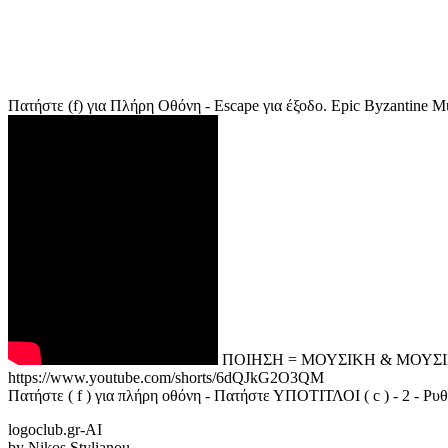
Πατήστε (f) για Πλήρη Οθόνη - Escape για έξοδο. Epic Byzantine M
ΠΟΙΗΣΗ = ΜΟΥΣΙΚΗ & ΜΟΥΣ
https://www.youtube.com/shorts/6dQJkG2O3QM
Πατήστε ( f ) για πλήρη οθόνη - Πατήστε ΥΠΟΤΙΤΛΟΙ ( c ) - 2 - Ρ
logoclub.gr-AI
by Nikos Stylianou