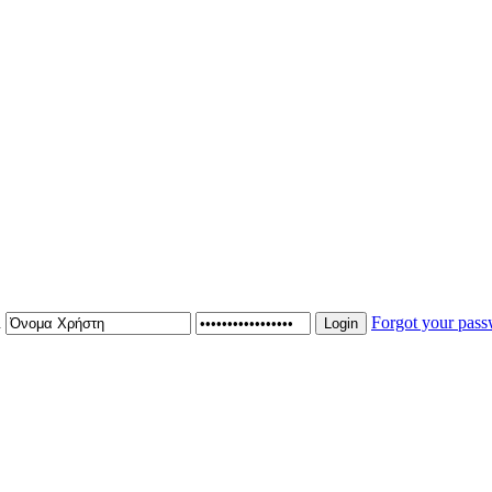
n
Forgot your pas
Login