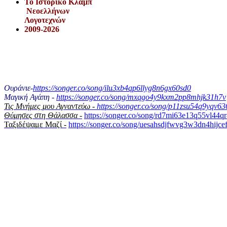
Το Iστορικό Κλαμπ
Νεοελλήνων
Λογοτεχνών
2009-2026
Ουράνιε-
https://songer.co/song/ilu3xb4qp6llyg8n6gx60sd0
Μαγική Αγάπη -
https://songer.co/song/mxqgo4y9kxm2pp8mhjk31h7v
Τις Μνήμες μου Αγναντεύω -
https://songer.co/song/p11zsu54q9yqv6
Θύμησες στη Θάλασσα -
https://songer.co/song/rd7mi63e13q55vl44q
Ταξιδέψαμε Μαζί -
https://songer.co/song/uesahsdjfwvg3w3dn4hijce