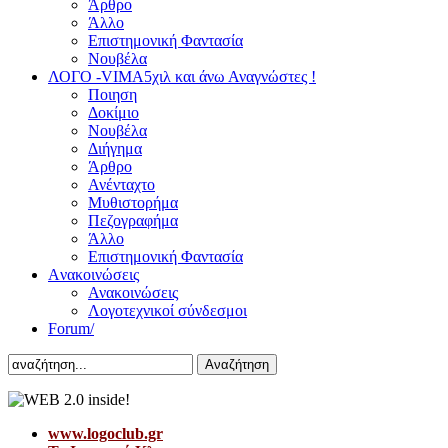
Άρθρο
Άλλο
Επιστημονική Φαντασία
Νουβέλα
ΛΟΓΟ -VIMA
5χιλ και άνω Αναγνώστες !
Ποιηση
Δοκίμιο
Νουβέλα
Διήγημα
Άρθρο
Ανένταχτο
Μυθιστορήμα
Πεζογραφήμα
Άλλο
Επιστημονική Φαντασία
Aνακοινώσεις
Ανακοινώσεις
Λογοτεχνικοί σύνδεσμοι
Forum/
Αναζήτηση
www.logoclub.gr