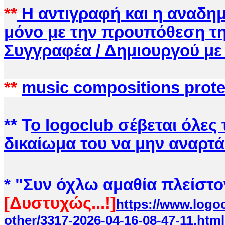
**
Η αντιγραφή και η αναδημ
μόνο με την προυπόθεση τ
Συγγραφέα / Δημιουργού
με
**
music compositions prot
** Τ
ο logoclub
σέβεται όλες 
δικαίωμα του να μην αναρτά
* "Συν όχλω αμ
αθία πλείστο
[Δυστυχώς...!]
https://www.logoc
other/3317-2026-04-16-08-47-11.html