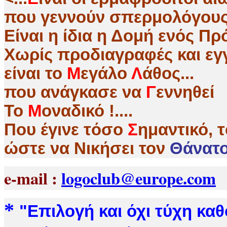
που γεννούν σπερμολόγους
Είναι η ίδια η Δομή ενός 
Χωρίς προδιαγραφές και εγγ
είναι το
Μ
εγάλο
Λ
άθος...
που ανάγκασε να
Γ
εννηθεί
Το
Μ
οναδικό !....
Που έγινε τόσο
Σ
ημαντικό, 
ώστε να Nικήσει τον
Θάνατο 
e-mail :
logoclub@europe.com
*
"
Επιλογή και όχι τύχη κα