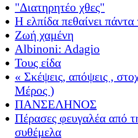
"Διατηρητέο χθες"
Η ελπίδα πεθαίνει πάντα 
Ζωή χαμένη
Albinoni: Adagio
Τους είδα
« Σκέψεις, απόψεις , στ
Μέρος )
ΠΑΝΣΕΛΗΝΟΣ
Πέρασες φευγαλέα από τ
συθέμελα