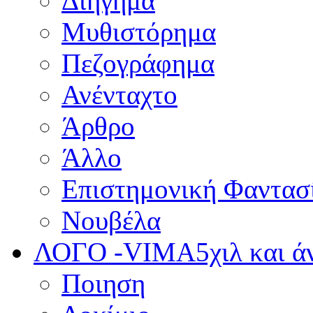
Διήγημα
Μυθιστόρημα
Πεζογράφημα
Ανένταχτο
Άρθρο
Άλλο
Επιστημονική Φαντασ
Νουβέλα
ΛΟΓΟ -VIMA
5χιλ και 
Ποιηση