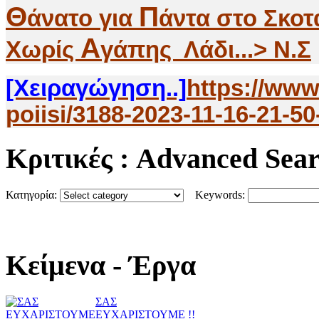
Θ
Π
άνατο για
άντα στο Σκοτ
Α
Χωρίς
γάπης Λάδι...> Ν.Σ
[Χειραγώγηση..]
https://www
poiisi/3188-2023-11-16-21-50
Κριτικές
: Advanced Sea
Κατηγορία:
Keywords:
Κείμενα
- Έργα
ΣΑΣ
ΕΥΧΑΡΙΣΤΟΥΜΕ !!