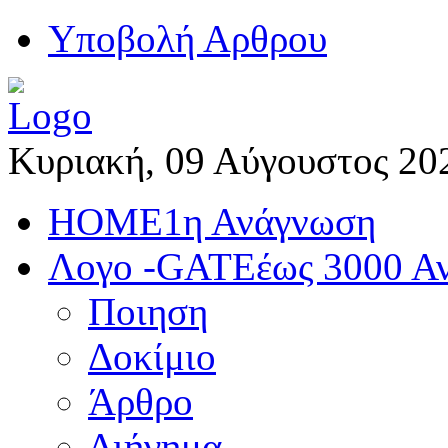
Yποβολή Αρθρου
Κυριακή, 09 Αύγουστος 20
HOME
1η Ανάγνωση
Λογο -GATE
έως 3000 Α
Ποιηση
Δοκίμιο
Άρθρο
Διήγημα