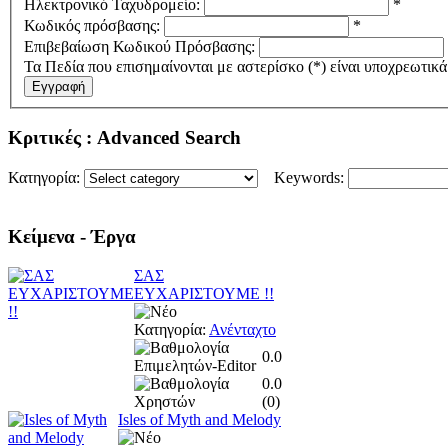
Ηλεκτρονικό Ταχυδρομείο:
*
Κωδικός πρόσβασης:
*
Επιβεβαίωση Κωδικού Πρόσβασης:
Τα Πεδία που επισημαίνονται με αστερίσκο (*) είναι υποχρεωτικά
Εγγραφή
Κριτικές
: Advanced Search
Κατηγορία:
Keywords:
Κείμενα
- Έργα
ΣΑΣ
ΕΥΧΑΡΙΣΤΟΥΜΕ !!
Κατηγορία:
Ανένταχτο
0.0
0.0
(
0
)
Isles of Myth and Melody