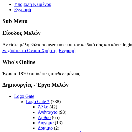
Yποβολή Κειμένου
Εγγραφή
Sub
Menu
Eίσοδος
Μελών
Αν είστε μέλη βάλτε το username και τον κωδικό σας και κάντε logi
Ξεχάσατε το Όνομα Χρήστη;
Εγγραφή
Who's
Online
Έχουμε 1870 επισκέπτες συνδεδεμένους
Δημιουργίες
- Έργα Μελών
Logo Gate
Logo Gate *
(738)
Άλλο
(42)
Ανένταχτο
(93)
Άρθρο
(65)
Διήγημα
(13)
Δοκίμιο
(2)