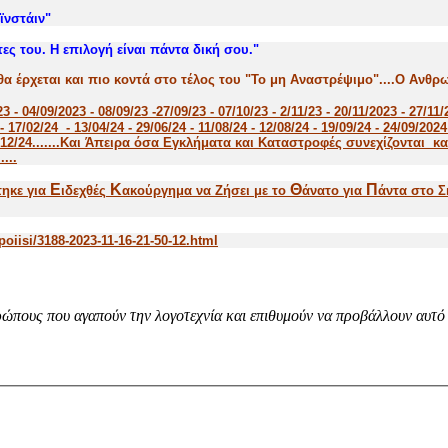
ϊνστάιν"
ες του. Η επιλογή είναι πάντα δική σου."
θα έρχεται και πιο κοντά στο τέλος του "Το μη Αναστρέψιμο"....Ο Ανθ
23 - 04/09/2023 - 08/09/23 -27/09/23 - 07/10/23 - 2/11/23 - 20/11/2023 - 27/11/
- 17/02/24 - 13/04/24 - 29/06/24 - 11/08/24 - 12/08/24 - 19/09/24 - 24/09/2024
 - 20/12/24.......Και Άπειρα όσα Εγκλήματα και Καταστροφές συνεχίζονται κ
...
E
K
Θ
Π
τηκε για
ιδεχθές
ακούργημα
να Ζήσει με το
άνατο για
άντα στο Σ
oiisi/3188-2023-11-16-21-50-12.html
ώπους που αγαπούν την λογοτεχνία και επιθυμούν να προβάλλουν αυτό 