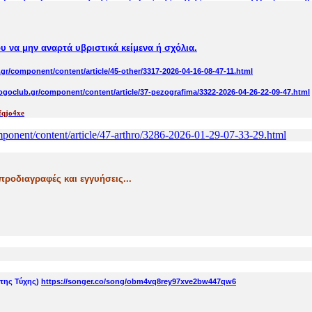
ου να μην αναρτά υβριστικά κείμενα ή σχόλια.
gr/component/content/article/45-other/3317-2026-04-16-08-47-11.html
ogoclub.gr/component/content/article/37-pezografima/3322-2026-04-26-22-09-47.html
fqjo4xe
ponent/content/article/47-arthro/3286-2026-01-29-07-33-29.html
προδιαγραφές και εγγυήσεις...
της Τύχης)
https://songer.co/song/obm4vq8rey97xve2bw447qw6