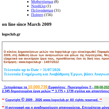
Μυθιστόρημα
(8)
Νουβέλα
(1)
Πεζογράφημα
(31)
Ποίηση
(156)
on
line since March 2009
logoclub.gr
Ο κύκλος Δημοσιεύσεων μελών του logoclub.gr εχει ολοκληρωθεί. Παραμένε
2009, στη διάθεση όλων των αναγνωστών και φίλων της Λογοτεχνίας. Μεγά
εξαιρετικά και ανεκτίμητα έργα τους, προσθέτοντας έτσι τη δική τους πρ
Εκτίμηση : www.logoclub.gr - 14/07/2022
Τελευταίο up to Date > 31/07/2026
Τελευταία Ενημέρωση και Αναβάθμιση Έργων, βάσει Αναγνωσι
10.000.739
Ξεπεράσαμε τα
Eμφανίσεις Περιεχομένου !! -
(08-08-202
2.345 δημοσιευμένα έργα μελών **
3.775 + 1739 σχόλια και απαντήσεις
©
**
Copyright
2009 -
2026 www.logoclub.gr All rights reserved.
**
**
Η αντιγραφή και η αναδημοσίευση απαγορεύεται. Επιτρέπεται μό