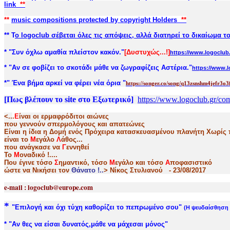
link
**
**
music compositions protected by copyright Holders
**
** Τ
ο logoclub
σέβεται όλες τις απόψεις, αλλά διατηρεί το δικαίωμα τ
* "Συν όχλω αμ
αθία πλείστον κακόν."
[Δυστυχώς...!]
https://www.logoclub.
* "Αν σε φοβίζει το σκοτάδι μάθε να ζωγραφίζεις Αστέρια."
https://www.l
*
" Ένα βήμα αρκεί να φέρει νέα όρια "
https://songer.co/song/q13zsnshm4jefr3o3
[Πως βλέπουν το site στο Εξωτερικό]
https://www.logoclub.gr/com
<..
.
Ε
ίναι οι ερμαφρόδιτοι αιώνες
που γεννούν σπερμολόγους και απατεώνες
Είναι η ίδια η Δομή ενός Πρόχειρα κατασκευασμένου πλανήτη
Χωρίς 
είναι το
Μ
εγάλο
Λ
άθος...
που ανάγκασε να
Γ
εννηθεί
Το
Μ
οναδικό !....
Που έγινε τόσο
Σ
ημαντικό, τόσο
Μ
εγάλο και τόσο
Α
ποφασιστικό
ώστε να Nικήσει τον
Θάνατο !..
>
Νίκος Στυλιανού - 23/08/2017
e-mail : logoclub@europe.com
*
"
Επιλογή και όχι τύχη καθορίζει το πεπρωμένο σου"
(Η ψευδαίσθηση 
*
"
Αν θες να είσαι δυνατός,μάθε να μάχεσαι μόνος"