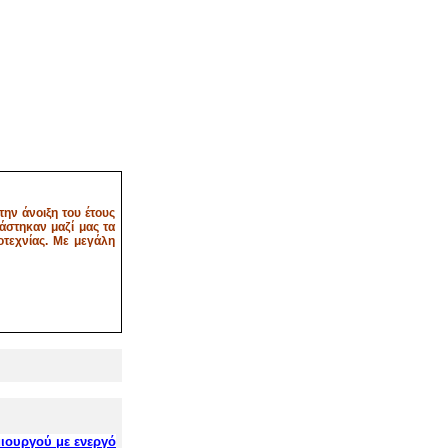
ην άνοιξη του έτους
άστηκαν μαζί μας τα
οτεχνίας. Με μεγάλη
μιουργού
με ενεργό