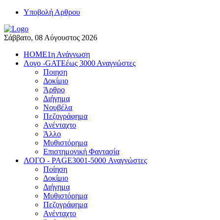
Yποβολή Αρθρου
Σάββατο, 08 Αύγουστος 2026
HOME
1η Ανάγνωση
Λογο -GATE
έως 3000 Αναγνώστες
Ποιηση
Δοκίμιο
Άρθρο
Διήγημα
Νουβέλα
Πεζογράφημα
Ανένταχτο
Άλλο
Μυθιστόρημα
Επιστημονική Φαντασία
ΛΟΓΟ - PAGE
3001-5000 Αναγνώστες
Ποίηση
Δοκίμιο
Διήγημα
Μυθιστόρημα
Πεζογράφημα
Ανένταχτο