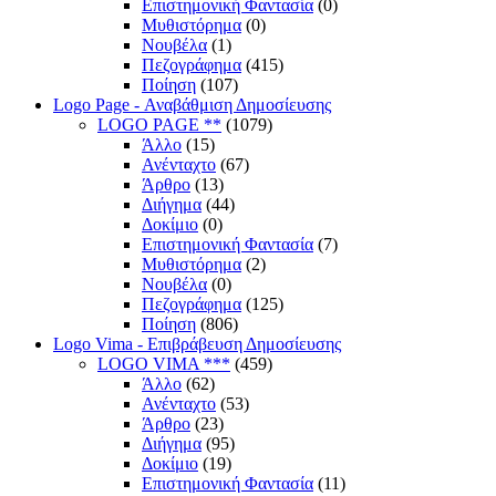
Επιστημονική Φαντασία
(0)
Μυθιστόρημα
(0)
Νουβέλα
(1)
Πεζογράφημα
(415)
Ποίηση
(107)
Logo Page - Αναβάθμιση Δημοσίευσης
LOGO PAGE **
(1079)
Άλλο
(15)
Ανένταχτο
(67)
Άρθρο
(13)
Διήγημα
(44)
Δοκίμιο
(0)
Επιστημονική Φαντασία
(7)
Μυθιστόρημα
(2)
Νουβέλα
(0)
Πεζογράφημα
(125)
Ποίηση
(806)
Logo Vima - Επιβράβευση Δημοσίευσης
LOGO VIMA ***
(459)
Άλλο
(62)
Ανένταχτο
(53)
Άρθρο
(23)
Διήγημα
(95)
Δοκίμιο
(19)
Επιστημονική Φαντασία
(11)