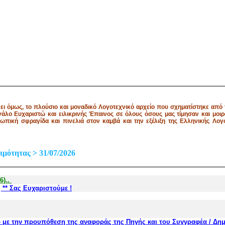
ι όμως, το πλούσιο και μοναδικό Λογοτεχνικό αρχείο που σχηματίστηκε από τ
λο Ευχαριστώ και ειλικρινής Έπαινος σε όλους όσους μας τίμησαν και μοιρ
οσωπική σφραγίδα και πινελιά στον καμβά και την εξέλιξη της Ελληνικής Λογ
μότητας > 31/07/2026
6)..
 ** Σας Ευχαριστούμε !
νο με την προυπόθεση της αναφοράς
της Πηγής
και του Συγγραφέα / Δη