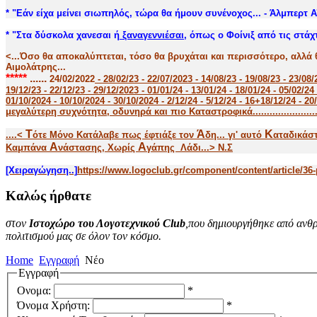
* "Εάν είχα μείνει σιωπηλός, τώρα θα ήμουν συνένοχος... - Άλμπερτ Α
* "Στα δύσκολα χανεσαι ή
ξαναγεννιέσαι
, όπως ο Φοίνιξ από τις στάχτ
<...Όσο θα αποκαλύπτεται, τόσο θα βρυχάται και περισσότερο, αλλά 
Αιμολάτρης...
*****
......
24/02/2022
- 28/02/23 - 22/07/2023 - 14/08/23 - 19/08/23 - 23/08/
19/12/23 - 22/12/23 - 29/12/2023 - 01/01/24 - 13/01/24 - 18/01/24 - 05/02/24 
01/10/2024 - 10/10/2024 - 30/10/2024 - 2/12/24 - 5/12/24 - 16+18/12/24
μεγαλύτερη συχνότητα, οδυνηρά και πιο Καταστροφικά........................
Τ
Ά
K
....<
ότε Μόνο Κατάλαβε πως έφτιάξε τον
δη... γι' αυτό
αταδικάσ
Α
Α
Καμπάνα
νάστασης, Χωρίς
γάπης Λάδι...> Ν.Σ
[Χειραγώγηση..]
https://www.logoclub.gr/component/content/article/36-p
Καλώς
ήρθατε
στον
Ιστοχώρο του Λογοτεχνικού Club
,που δημιουργήθηκε από ανθρ
πολιτισμού μας σε όλον τον κόσμο.
Home
Εγγραφή
Νέο
Εγγραφή
Ονομα:
*
Όνομα Χρήστη:
*