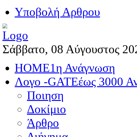
Yποβολή Αρθρου
Σάββατο, 08 Αύγουστος 20
HOME
1η Ανάγνωση
Λογο -GATE
έως 3000 Α
Ποιηση
Δοκίμιο
Άρθρο
Διήγημα