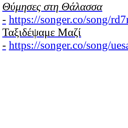
Θύμησες στη Θάλασσα
-
https://songer.co/song/r
Ταξιδέψαμε Μαζί
-
https://songer.co/song/u