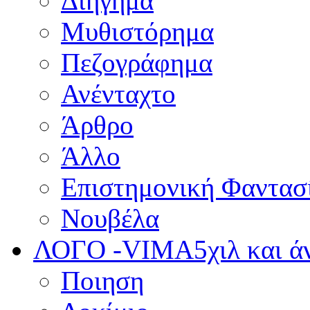
Διήγημα
Μυθιστόρημα
Πεζογράφημα
Ανένταχτο
Άρθρο
Άλλο
Επιστημονική Φαντασ
Νουβέλα
ΛΟΓΟ -VIMA
5χιλ και 
Ποιηση