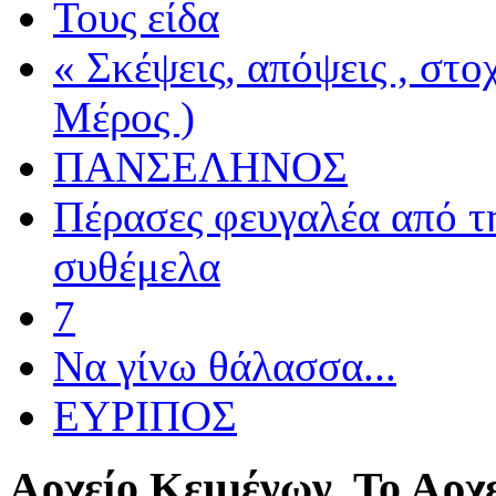
Τους είδα
« Σκέψεις, απόψεις , στ
Μέρος )
ΠΑΝΣΕΛΗΝΟΣ
Πέρασες φευγαλέα από τ
συθέμελα
7
Να γίνω θάλασσα...
ΕΥΡΙΠΟΣ
Αρχείο
Κειμένων. Το Αρχε