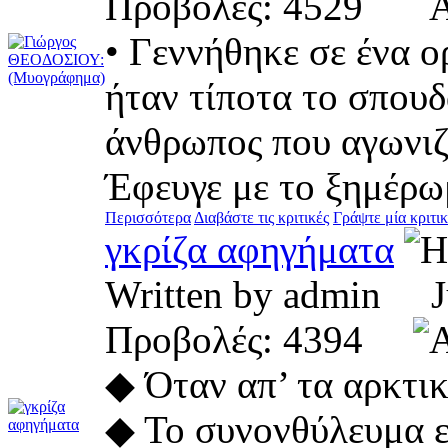
Προβολές: 4529
• Γεννήθηκε σε ένα ο
ήταν τίποτα το σπου
άνθρωπος που αγωνιζ
Έφευγε με το ξημέρωμ
Περισσότερα
Διαβάστε τις κριτικές
Γράψτε μία κριτι
γκρίζα αφηγήματα
Written by admin 
Προβολές: 4394
◆ Όταν απ’ τα αρκτι
◆ Το συνονθύλευμα ε