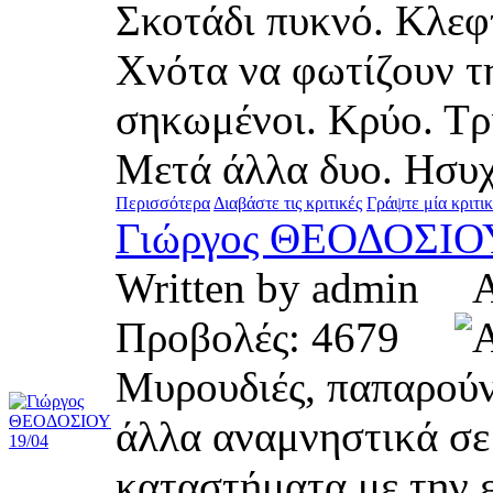
Σκοτάδι πυκνό. Κλεφτ
Χνότα να φωτίζουν τ
σηκω­μένοι. Κρύο. Τρ
Μετά άλλα δυο. Ησυχί
Περισσότερα
Διαβάστε τις κριτικές
Γράψτε μία κριτι
Γιώργος ΘΕΟΔΟΣΙΟΥ
Written by admin 
Προβολές: 4679
Μυρουδιές, παπαρούν
άλλα αναμνηστικά σε 
καταστήματα με την 