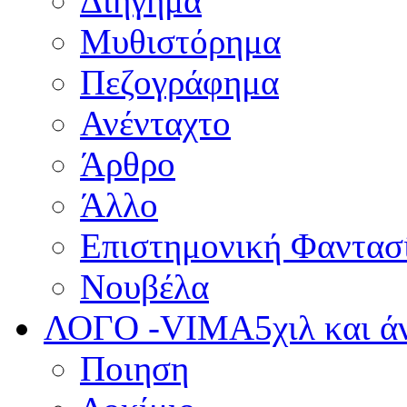
Διήγημα
Μυθιστόρημα
Πεζογράφημα
Ανένταχτο
Άρθρο
Άλλο
Επιστημονική Φαντασ
Νουβέλα
ΛΟΓΟ -VIMA
5χιλ και 
Ποιηση