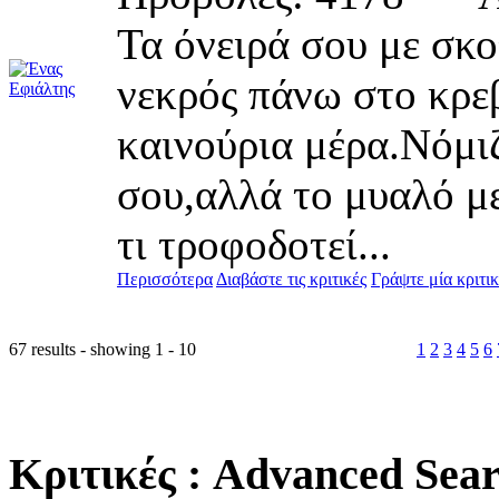
Τα όνειρά σου με σκ
νεκρός πάνω στο κρεβ
καινούρια μέρα.Νόμιζ
σου,αλλά το μυαλό με
τι τροφοδοτεί...
Περισσότερα
Διαβάστε τις κριτικές
Γράψτε μία κριτι
67 results - showing 1 - 10
1
2
3
4
5
6
Κριτικές
: Advanced Sea