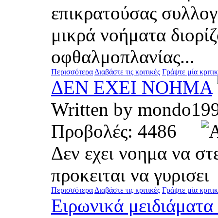
επικρατούσας συλλογι
μικρά νοήματα διορί
οφθαλμοπλανίας...
Περισσότερα
Διαβάστε τις κριτικές
Γράψτε μία κριτι
ΔΕΝ ΕΧΕΙ ΝΟΗΜΑ
Written by mondo1
Προβολές: 4486
Δεν εχει νοημα να στε
προκειται να γυρισει
Περισσότερα
Διαβάστε τις κριτικές
Γράψτε μία κριτι
Ειρωνικά μειδιάματα