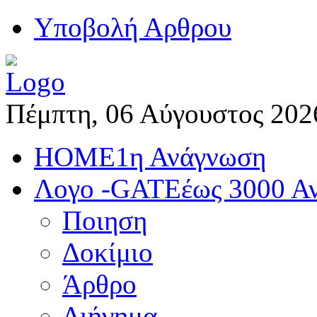
Yποβολή Αρθρου
Πέμπτη, 06 Αύγουστος 202
HOME
1η Ανάγνωση
Λογο -GATE
έως 3000 Α
Ποιηση
Δοκίμιο
Άρθρο
Διήγημα