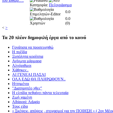
Κατηγορία:
Πεζογράφημα
0.0
0.0
(
0
)
<
>
Τα
20 πλέον δημοφιλή έργα από το κοινό
Γονάτισα να προσευχηθώ
Η πυξίδα
Ξυπόλητα κορίτσια
Αγίνωτα μάρμαρα
Αλγόριθμοι
Χάθηκες..
ΑΙ ΓΕΝΕΑΙ ΠΑΣΑΙ
ΟΛΑ ΕΔΩ ΘΑ ΠΛΗΡΩΘΟΥΝ..
Ηττημένοι
"Διατηρητέο χθες"
Η ελπίδα πεθαίνει πάντα τελευταία
Ζωή χαμένη
Albinoni: Adagio
Τους είδα
« Σκέψεις, απόψεις , στοχασμοί για την ΠΟΙΗΣΗ » ( 2ον Μέρο