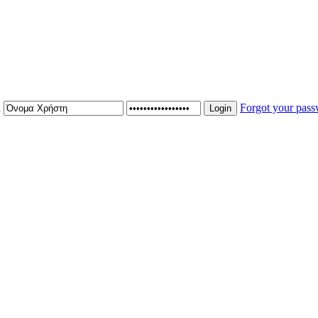
n
Forgot your pas
Login