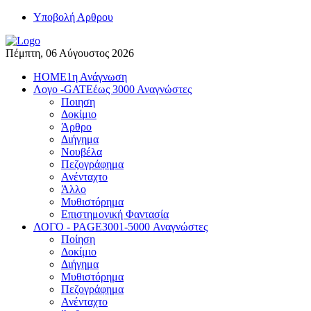
Yποβολή Αρθρου
Πέμπτη, 06 Αύγουστος 2026
HOME
1η Ανάγνωση
Λογο -GATE
έως 3000 Αναγνώστες
Ποιηση
Δοκίμιο
Άρθρο
Διήγημα
Νουβέλα
Πεζογράφημα
Ανένταχτο
Άλλο
Μυθιστόρημα
Επιστημονική Φαντασία
ΛΟΓΟ - PAGE
3001-5000 Αναγνώστες
Ποίηση
Δοκίμιο
Διήγημα
Μυθιστόρημα
Πεζογράφημα
Ανένταχτο