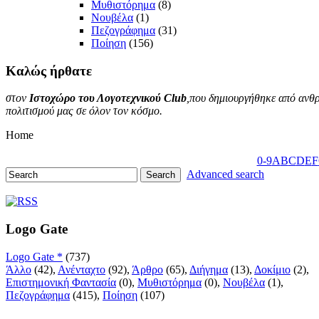
Μυθιστόρημα
(8)
Νουβέλα
(1)
Πεζογράφημα
(31)
Ποίηση
(156)
Καλώς
ήρθατε
στον
Ιστοχώρο του Λογοτεχνικού Club
,που δημιουργήθηκε από ανθρ
πολιτισμού μας σε όλον τον κόσμο.
Home
0-9
A
B
C
D
E
F
Advanced search
Logo Gate
Logo Gate *
(737)
Άλλο
(42),
Ανένταχτο
(92),
Άρθρο
(65),
Διήγημα
(13),
Δοκίμιο
(2),
Επιστημονική Φαντασία
(0),
Μυθιστόρημα
(0),
Νουβέλα
(1),
Πεζογράφημα
(415),
Ποίηση
(107)