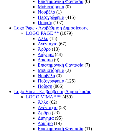
Επιστημονική Φαντασία
(0)
Μυθιστόρημα
(0)
Νουβέλα
(1)
Πεζογράφημα
(415)
Ποίηση
(107)
Logo Page - Αναβάθμιση Δημοσίευσης
LOGO PAGE **
(1079)
Άλλο
(15)
Ανένταχτο
(67)
Άρθρο
(13)
Διήγημα
(44)
Δοκίμιο
(0)
Επιστημονική Φαντασία
(7)
Μυθιστόρημα
(2)
Νουβέλα
(0)
Πεζογράφημα
(125)
Ποίηση
(806)
Logo Vima - Επιβράβευση Δημοσίευσης
LOGO VIMA ***
(459)
Άλλο
(62)
Ανένταχτο
(53)
Άρθρο
(23)
Διήγημα
(95)
Δοκίμιο
(19)
Επιστημονική Φαντασία
(11)