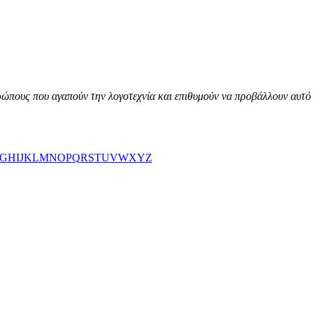
ώπους που αγαπούν την λογοτεχνία και επιθυμούν να προβάλλουν αυτό 
G
H
I
J
K
L
M
N
O
P
Q
R
S
T
U
V
W
X
Y
Z