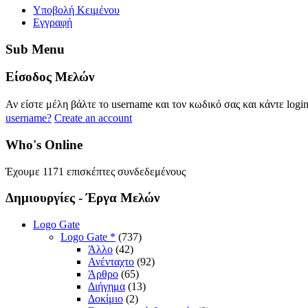
Yποβολή Κειμένου
Εγγραφή
Sub
Menu
Eίσοδος
Μελών
Αν είστε μέλη βάλτε το username και τον κωδικό σας και κάντε logi
username?
Create an account
Who's
Online
Έχουμε 1171 επισκέπτες συνδεδεμένους
Δημιουργίες
- Έργα Μελών
Logo Gate
Logo Gate *
(737)
Άλλο
(42)
Ανένταχτο
(92)
Άρθρο
(65)
Διήγημα
(13)
Δοκίμιο
(2)