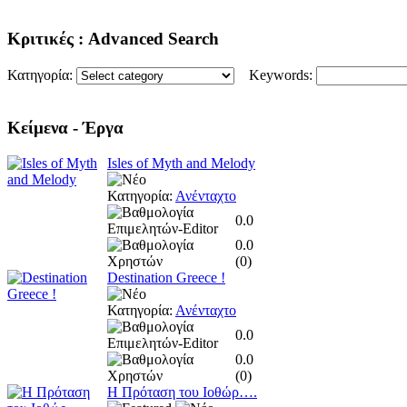
Κριτικές
: Advanced Search
Κατηγορία:
Keywords:
Κείμενα
- Έργα
Isles of Myth and Melody
Κατηγορία:
Ανένταχτο
0.0
0.0
(
0
)
Destination Greece !
Κατηγορία:
Ανένταχτο
0.0
0.0
(
0
)
Η Πρόταση του Ιοθώρ….