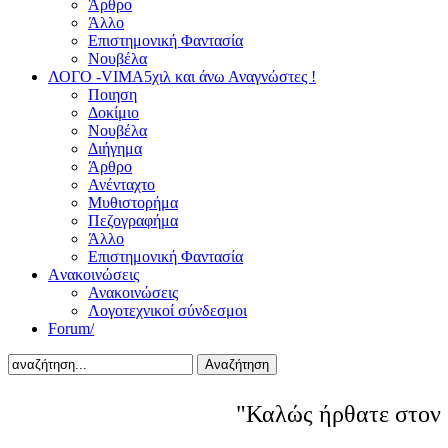
Άρθρο
Άλλο
Επιστημονική Φαντασία
Νουβέλα
ΛΟΓΟ -VIMA
5χιλ και άνω Αναγνώστες !
Ποιηση
Δοκίμιο
Νουβέλα
Διήγημα
Άρθρο
Ανένταχτο
Μυθιστορήμα
Πεζογραφήμα
Άλλο
Επιστημονική Φαντασία
Aνακοινώσεις
Ανακοινώσεις
Λογοτεχνικοί σύνδεσμοι
Forum/
Αναζήτηση
"Καλώς ήρθατε στον 