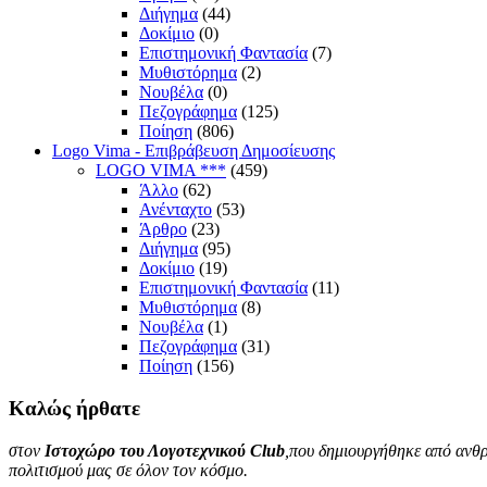
Διήγημα
(44)
Δοκίμιο
(0)
Επιστημονική Φαντασία
(7)
Μυθιστόρημα
(2)
Νουβέλα
(0)
Πεζογράφημα
(125)
Ποίηση
(806)
Logo Vima - Επιβράβευση Δημοσίευσης
LOGO VIMA ***
(459)
Άλλο
(62)
Ανένταχτο
(53)
Άρθρο
(23)
Διήγημα
(95)
Δοκίμιο
(19)
Επιστημονική Φαντασία
(11)
Μυθιστόρημα
(8)
Νουβέλα
(1)
Πεζογράφημα
(31)
Ποίηση
(156)
Καλώς
ήρθατε
στον
Ιστοχώρο του Λογοτεχνικού Club
,που δημιουργήθηκε από ανθρ
πολιτισμού μας σε όλον τον κόσμο.