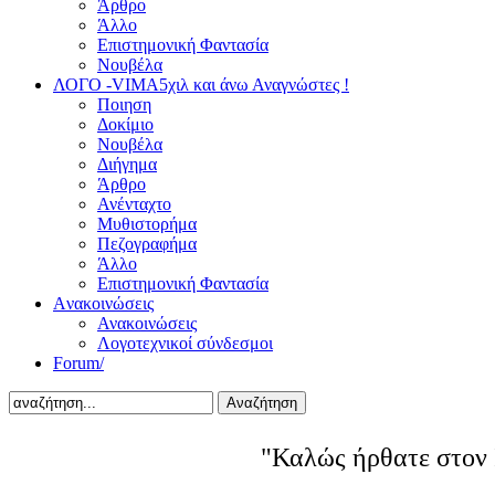
Άρθρο
Άλλο
Επιστημονική Φαντασία
Νουβέλα
ΛΟΓΟ -VIMA
5χιλ και άνω Αναγνώστες !
Ποιηση
Δοκίμιο
Νουβέλα
Διήγημα
Άρθρο
Ανένταχτο
Μυθιστορήμα
Πεζογραφήμα
Άλλο
Επιστημονική Φαντασία
Aνακοινώσεις
Ανακοινώσεις
Λογοτεχνικοί σύνδεσμοι
Forum/
Αναζήτηση
"Καλώς ήρθατε στον 