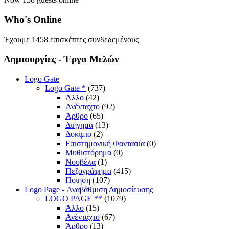
Who's
Online
Έχουμε 1458 επισκέπτες συνδεδεμένους
Δημιουργίες
- Έργα Μελών
Logo Gate
Logo Gate *
(737)
Άλλο
(42)
Ανένταχτο
(92)
Άρθρο
(65)
Διήγημα
(13)
Δοκίμιο
(2)
Επιστημονική Φαντασία
(0)
Μυθιστόρημα
(0)
Νουβέλα
(1)
Πεζογράφημα
(415)
Ποίηση
(107)
Logo Page - Αναβάθμιση Δημοσίευσης
LOGO PAGE **
(1079)
Άλλο
(15)
Ανένταχτο
(67)
Άρθρο
(13)