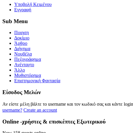
Yποβολή Κειμένου
Εγγραφή
Sub
Menu
Ποιηση
Δοκίμιο
Άρθρο
Διήγημα
Νουβέλα
Πεζογράφημα
Ανένταχτο
Άλλο
Μυθιστόρημα
Επιστημονική Φαντασία
Eίσοδος
Μελών
Αν είστε μέλη βάλτε το username και τον κωδικό σας και κάντε logi
username?
Create an account
Online
-χρήστες & επισκέπτες Εξωτερικού
Now 158 guests online