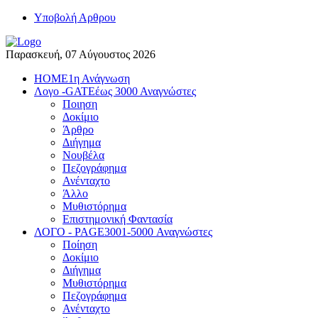
Yποβολή Αρθρου
Παρασκευή, 07 Αύγουστος 2026
HOME
1η Ανάγνωση
Λογο -GATE
έως 3000 Αναγνώστες
Ποιηση
Δοκίμιο
Άρθρο
Διήγημα
Νουβέλα
Πεζογράφημα
Ανένταχτο
Άλλο
Μυθιστόρημα
Επιστημονική Φαντασία
ΛΟΓΟ - PAGE
3001-5000 Αναγνώστες
Ποίηση
Δοκίμιο
Διήγημα
Μυθιστόρημα
Πεζογράφημα
Ανένταχτο