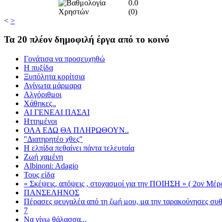
0.0
(
0
)
<
>
Τα
20 πλέον δημοφιλή έργα από το κοινό
Γονάτισα να προσευχηθώ
Η πυξίδα
Ξυπόλητα κορίτσια
Αγίνωτα μάρμαρα
Αλγόριθμοι
Χάθηκες..
ΑΙ ΓΕΝΕΑΙ ΠΑΣΑΙ
Ηττημένοι
ΟΛΑ ΕΔΩ ΘΑ ΠΛΗΡΩΘΟΥΝ..
"Διατηρητέο χθες"
Η ελπίδα πεθαίνει πάντα τελευταία
Ζωή χαμένη
Albinoni: Adagio
Τους είδα
« Σκέψεις, απόψεις , στοχασμοί για την ΠΟΙΗΣΗ » ( 2ον Μέρο
ΠΑΝΣΕΛΗΝΟΣ
Πέρασες φευγαλέα από τη ζωή μου, μα την ταρακούνησες συ
7
Να γίνω θάλασσα...