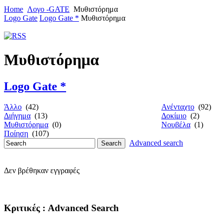
Home
Λογο -GATE
Μυθιστόρημα
Logo Gate
Logo Gate *
Μυθιστόρημα
Μυθιστόρημα
Logo Gate *
Άλλο
(42)
Ανένταχτο
(92)
Διήγημα
(13)
Δοκίμιο
(2)
Μυθιστόρημα
(0)
Νουβέλα
(1)
Ποίηση
(107)
Advanced search
Δεν βρέθηκαν εγγραφές
Κριτικές
: Advanced Search