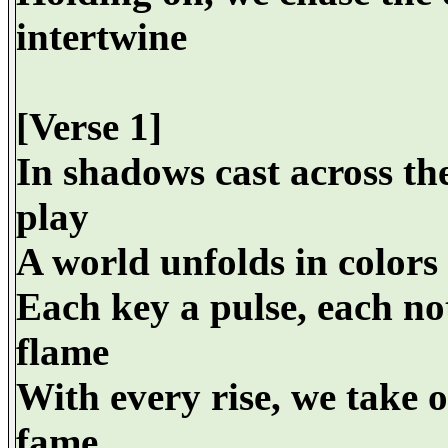
intertwine
[Verse 1]
In shadows cast across th
play
A world unfolds in colors 
Each key a pulse, each not
flame
With every rise, we take o
fame