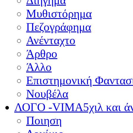
Διήγημα
Μυθιστόρημα
Πεζογράφημα
Ανένταχτο
Άρθρο
Άλλο
Επιστημονική Φαντασ
Νουβέλα
ΛΟΓΟ -VIMA
5χιλ και 
Ποιηση