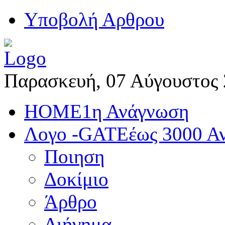
Yποβολή Αρθρου
Παρασκευή, 07 Αύγουστος
HOME
1η Ανάγνωση
Λογο -GATE
έως 3000 Α
Ποιηση
Δοκίμιο
Άρθρο
Διήγημα