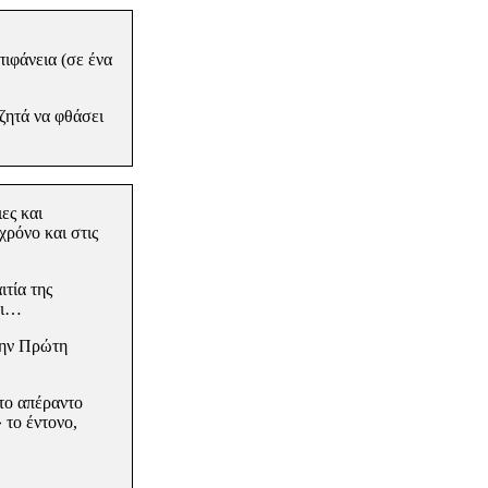
πιφάνεια (σε ένα
αζητά
να φθάσει
ες και
χρόνο και στις
ιτία της
ει…
ην Πρώτη
 το απέραντο
 το έντονο,