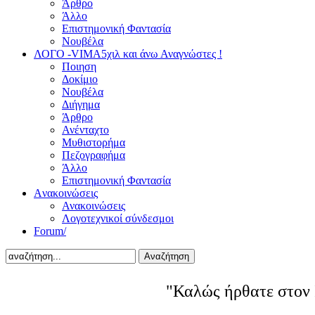
Άρθρο
Άλλο
Επιστημονική Φαντασία
Νουβέλα
ΛΟΓΟ -VIMA
5χιλ και άνω Αναγνώστες !
Ποιηση
Δοκίμιο
Νουβέλα
Διήγημα
Άρθρο
Ανένταχτο
Μυθιστορήμα
Πεζογραφήμα
Άλλο
Επιστημονική Φαντασία
Aνακοινώσεις
Ανακοινώσεις
Λογοτεχνικοί σύνδεσμοι
Forum/
Αναζήτηση
"Καλώς ήρθατε στον 