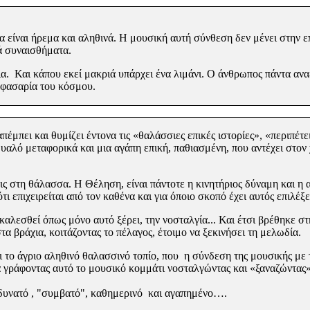
α είναι ήρεμα και αληθινά. Η μουσική αυτή σύνθεση δεν μένει στην ε
ά συναισθήματα.
ια. Και κάπου εκεί μακριά υπάρχει ένα λιμάνι. Ο άνθρωπος πάντα αν
 φασαρία του κόσμου.
μπει και θυμίζει έντονα τις «θαλάσσιες επικές ιστορίες»,
«περιπέτει
 μυαλό μεταφορικά
και μια αγάπη επική, παθιασμένη, που αντέχει στον 
εις στη θάλασσα. Η
Θέληση,
είναι πάντοτε η κινητήριος δύναμη και η α
ι επιχειρείται από τον καθένα και για όποιο σκοπό έχει αυτός επιλέξ
καλεσθεί όπως μόνο αυτό ξέρει, την νοσταλγία... Και έτσι
βρέθηκε
στ
α βράχια, κοιτάζοντας το πέλαγος, έτοιμο να ξεκινήσει τη μελωδία.
ι το άγριο αληθινό θαλασσινό τοπίο, που η σύνδεση της μουσικής με
 γράφοντας αυτό το μουσικό κομμάτι νοσταλγώντας και «ξαναζώντας»
υ δυνατό , "συμβατό", καθημερινό και αγαπημένο….