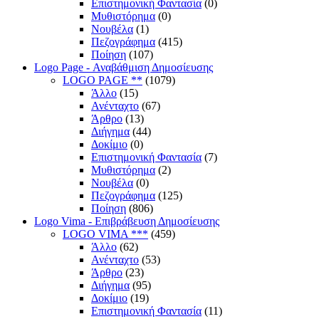
Επιστημονική Φαντασία
(0)
Μυθιστόρημα
(0)
Νουβέλα
(1)
Πεζογράφημα
(415)
Ποίηση
(107)
Logo Page - Αναβάθμιση Δημοσίευσης
LOGO PAGE **
(1079)
Άλλο
(15)
Ανένταχτο
(67)
Άρθρο
(13)
Διήγημα
(44)
Δοκίμιο
(0)
Επιστημονική Φαντασία
(7)
Μυθιστόρημα
(2)
Νουβέλα
(0)
Πεζογράφημα
(125)
Ποίηση
(806)
Logo Vima - Επιβράβευση Δημοσίευσης
LOGO VIMA ***
(459)
Άλλο
(62)
Ανένταχτο
(53)
Άρθρο
(23)
Διήγημα
(95)
Δοκίμιο
(19)
Επιστημονική Φαντασία
(11)