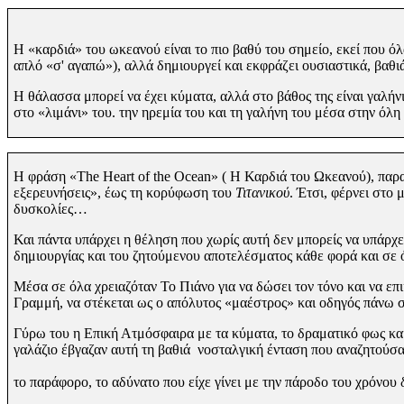
Η «καρδιά» του ωκεανού είναι το πιο βαθύ του σημείο, εκεί που όλ
απλό «σ' αγαπώ»), αλλά δημιουργεί και εκφράζει ουσιαστικά, βαθι
Η θάλασσα μπορεί να έχει κύματα, αλλά στο βάθος της είναι γαλήν
στο
«λιμάνι»
του. την
ηρεμία του και τη γαλήνη του μέσα στην
όλη
Η φράση «The Heart of the Ocean» ( Η Καρδιά του Ωκεανού), παραπέ
εξερευνήσεις», έως τη κορύφωση του
Τιτανικού
. Έτσι, φέρνει στο
δυσκολίες…
Και πάντα υπάρχει η θέληση που χωρίς αυτή δεν μπορείς να υπάρχ
δημιουργίας και του ζητούμενου αποτελέσματος κάθε φορά και σε ότ
Μέσα σε όλα χρειαζόταν Το Πιάνο για να δώσει τον τόνο και να επι
Γραμμή,
να στέκεται ως ο απόλυτος «μαέστρος» και οδηγός πάνω στ
Γύρω του η
Επική Ατμόσφαιρα με
τα κύματα, το δραματικό φως κα
γαλάζιο έβγαζαν αυτή τη βαθιά νοσταλγική ένταση που αναζητούσα
το παράφορο, το αδύνατο που είχε γίνει με την πάροδο του χρόνο