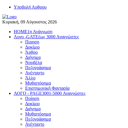
Yποβολή Αρθρου
Κυριακή, 09 Αύγουστος 2026
HOME
1η Ανάγνωση
Λογο -GATE
έως 3000 Αναγνώστες
Ποιηση
Δοκίμιο
Άρθρο
Διήγημα
Νουβέλα
Πεζογράφημα
Ανένταχτο
Άλλο
Μυθιστόρημα
Επιστημονική Φαντασία
ΛΟΓΟ - PAGE
3001-5000 Αναγνώστες
Ποίηση
Δοκίμιο
Διήγημα
Μυθιστόρημα
Πεζογράφημα
Ανένταχτο