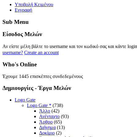
Yποβολή Κειμένου
Εγγραφή
Sub
Menu
Eίσοδος
Μελών
Αν είστε μέλη βάλτε το username και τον κωδικό σας και κάντε logi
username?
Create an account
Who's
Online
Έχουμε 1445 επισκέπτες συνδεδεμένους
Δημιουργίες
- Έργα Μελών
Logo Gate
Logo Gate *
(738)
Άλλο
(42)
Ανένταχτο
(93)
Άρθρο
(65)
Διήγημα
(13)
Δοκίμιο
(2)