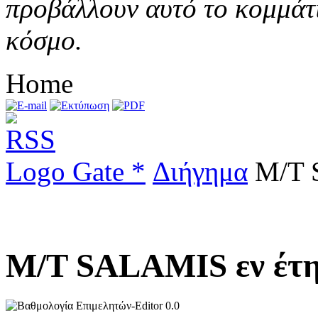
προβάλλουν αυτό το κομμάτι
κόσμο.
Home
Logo Gate *
Διήγημα
Μ/Τ S
Μ/Τ SALAMIS εν έτη
0.0