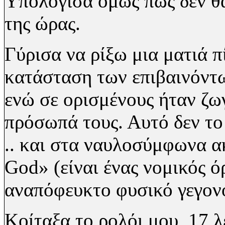
Υπολόγισα όμως πως δεν θ
της ώρας.
Γύρισα να ρίξω μια ματιά 
κατάσταση των επιβαινόντω
ενώ σε ορισμένους ήταν ζω
πρόσωπά τους. Αυτό δεν το 
.. και στα ναυλοσύμφωνα α
God
» (είναι ένας νομικός 
αναπόφευκτο φυσικό γεγον
Κοίταξα το ρολόι μου, 17 λ