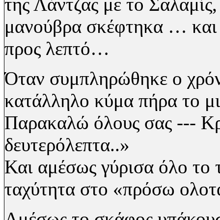
της Λάντζας με το Σαλαμίς
μανούβρα σκέφτηκα … και 
προς λεπτό…
Όταν συμπληρώθηκε ο χρόνο
κατάλληλο κύμα πήρα το μ
Παρακαλώ
όλους
σας --- Κ
δευτερόλεπτα..»
Και αμέσως γύρισα όλο το 
ταχύτητα στο «πρόσω ολοτ
Αμέσως το σκάφος υπάκου