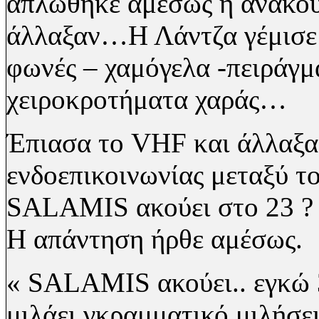
απλώθηκε αμέσως η ανακού
άλλαξαν…Η Λάντζα γέμισε 
φωνές – χαμόγελα -πειράγμ
χειροκροτήματα χαράς…
Έπιασα το
VHF
και άλλαξα
ενδοεπικοινωνίας μεταξύ τ
SALAMIS
ακούει στο 23 ?
Η απάντηση ήρθε αμέσως.
«
SALAMIS
ακούει.. εγκώ
μιλάει γκραμματικό μιλήσε