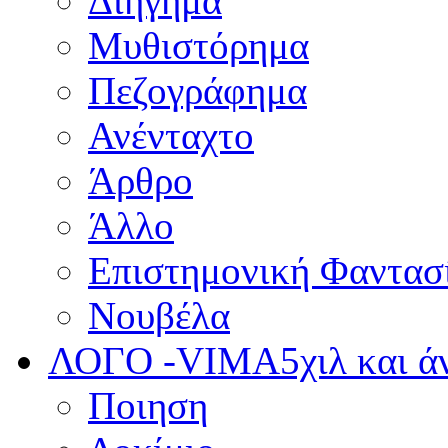
Διήγημα
Μυθιστόρημα
Πεζογράφημα
Ανένταχτο
Άρθρο
Άλλο
Επιστημονική Φαντασ
Νουβέλα
ΛΟΓΟ -VIMA
5χιλ και 
Ποιηση