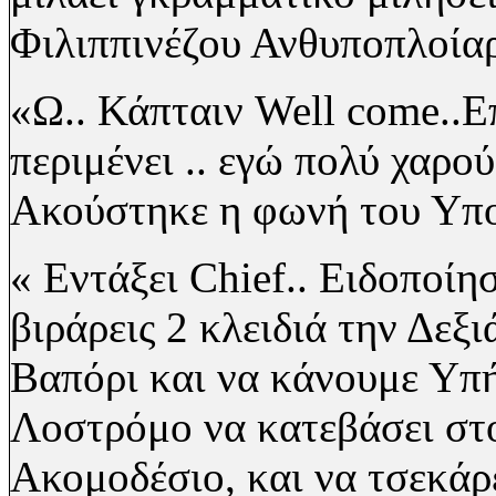
Φιλιππινέζου
Ανθυποπλοίαρ
«Ω.. Κάπταιν
Well
come
..Ε
περιμένει .. εγώ πολύ χαρο
Ακούστηκε η φωνή του Υπ
« Εντάξει
Chief
.. Ειδοποίη
βιράρεις 2 κλειδιά την Δεξι
Βαπόρι και να κάνουμε Υπή
Λοστρόμο να κατεβάσει στ
Ακομοδέσιο, και να τσεκάρε