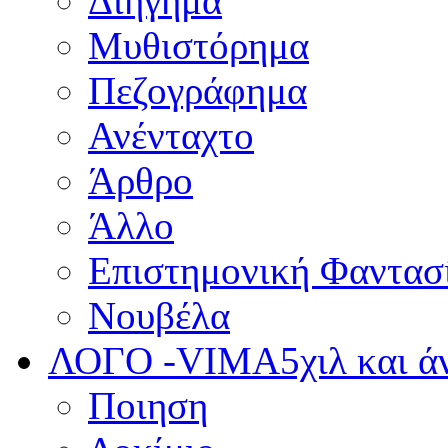
Διήγημα
Μυθιστόρημα
Πεζογράφημα
Ανένταχτο
Άρθρο
Άλλο
Επιστημονική Φαντασ
Νουβέλα
ΛΟΓΟ -VIMA
5χιλ και 
Ποιηση