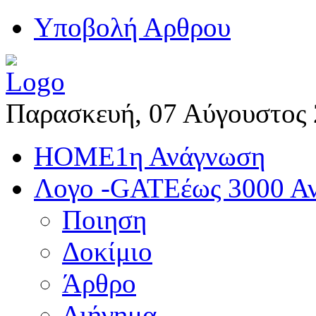
Yποβολή Αρθρου
Παρασκευή, 07 Αύγουστος
HOME
1η Ανάγνωση
Λογο -GATE
έως 3000 Α
Ποιηση
Δοκίμιο
Άρθρο
Διήγημα