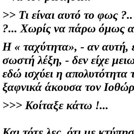
>> Τι είναι αυτό το φως ?..
?...
Χωρίς να πάρω όμως
α
Η « ταχύτητα», -
αν αυτή,
σωστή λέξη, - δεν είχε μειω
εδώ ισχύει η απολυτότητα
ξαφνικά άκουσα τον Ιοθώ
>>>
Κοίταξε κάτω !...
Και τότε λες, ότι
με κτύπησ