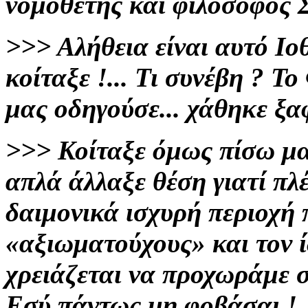
νομοθέτης και φιλόσοφος
>>>
Αλήθεια είναι αυτό Ιο
κοίταξε
!...
Τι συνέβη
?
Το
μας οδηγούσε... χάθηκε
ξαφ
>>>
Κοίταξε όμως πίσω μας
απλά άλλαξε θέση γιατί πλ
δαιμονικά ισχυρή περιοχή
«αξιωματούχους»
και τον 
χρειάζεται να προχωράμε σι
Εσύ πάντως μη φοβάσαι !..