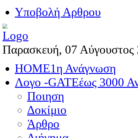
Yποβολή Αρθρου
Παρασκευή, 07 Αύγουστος
HOME
1η Ανάγνωση
Λογο -GATE
έως 3000 Α
Ποιηση
Δοκίμιο
Άρθρο
Διήγημα