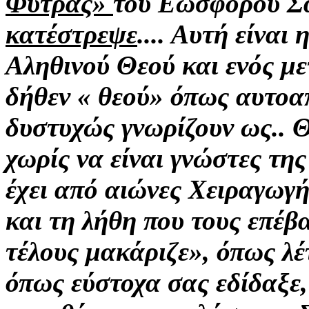
Φύτρας»
του Εωσφόρου Σ
κατέστρεψε
.... Αυτή είναι
Αληθινού Θεού και ενός
με
δήθεν « θεού» όπως αυτοα
δυστυχώς
γνωρίζουν ως..
Θ
χωρίς να είναι γνώστες τη
έχει από αιώνες Χειραγωγή
και τη λήθη που τους επέβ
τέλους μακάριζε»,
όπως λέ
όπως εύστοχα
σας
εδίδαξε,