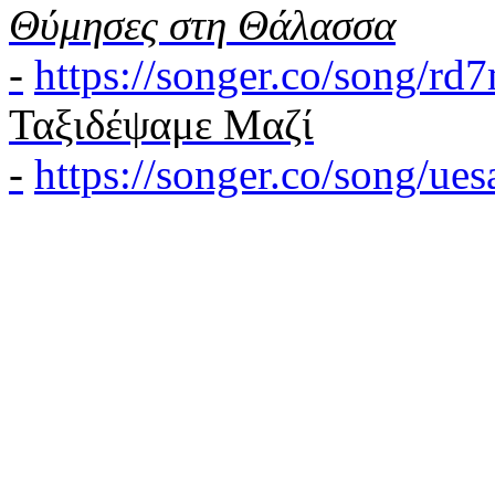
Θύμησες στη Θάλασσα
-
https://songer.co/song/r
Ταξιδέψαμε Μαζί
-
https://songer.co/song/u