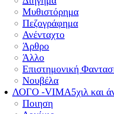
Διήγημα
Μυθιστόρημα
Πεζογράφημα
Ανένταχτο
Άρθρο
Άλλο
Επιστημονική Φαντασ
Νουβέλα
ΛΟΓΟ -VIMA
5χιλ και 
Ποιηση