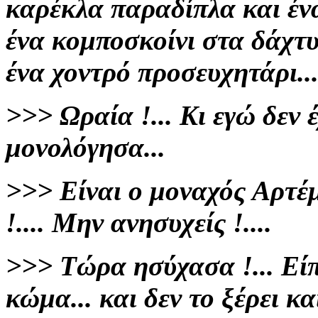
καρέκλα παραδίπλα και έν
ένα κομποσκοίνι
στα δάχτυ
ένα χοντρό προσευχητάρι..
>>>
Ωραία !...
Κι εγώ δεν 
μονολόγησα...
>>>
Είναι ο μοναχός Αρτέμ
!.... Μην ανησυχείς !....
>>>
Τώρα ησύχασα !... Είπ
κώμα...
και δεν το ξέρει και