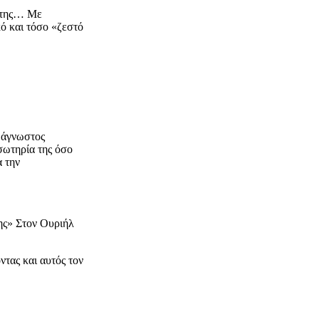
α της… Με
κό και τόσο «ζεστό
ς άγνωστος
σωτηρία της όσο
α την
ης»
Στον Ουριήλ
ντας και αυτός τον