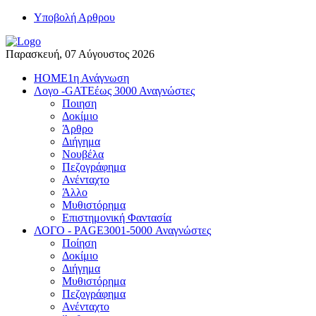
Yποβολή Αρθρου
Παρασκευή, 07 Αύγουστος 2026
HOME
1η Ανάγνωση
Λογο -GATE
έως 3000 Αναγνώστες
Ποιηση
Δοκίμιο
Άρθρο
Διήγημα
Νουβέλα
Πεζογράφημα
Ανένταχτο
Άλλο
Μυθιστόρημα
Επιστημονική Φαντασία
ΛΟΓΟ - PAGE
3001-5000 Αναγνώστες
Ποίηση
Δοκίμιο
Διήγημα
Μυθιστόρημα
Πεζογράφημα
Ανένταχτο