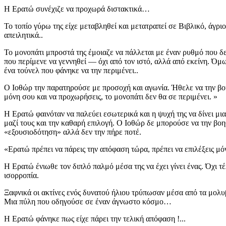
Η Ερατώ συνέχιζε να προχωρά διστακτικά…
Το τοπίο γύρω της είχε μεταβληθεί και
μετατραπεί σε Βιβλικό,
άγρι
απειλητικά..
Το μονοπάτι μπροστά της έμοιαζε να πάλλεται με έναν ρυθμό που δε
που περίμενε να γεννηθεί — όχι από τον ιστό, αλλά από εκείνη. Όμ
ένα τούνελ
που φάνηκε να την περιμένει..
Ο Ιοθώρ την παρατηρούσε με προσοχή και αγωνία. Ήθελε να την βοηθ
μόνη σου και να προχωρήσεις,
το μονοπάτι δεν θα σε περιμένει.
»
Η Ερατώ φαινόταν να παλεύει εσωτερικά και
η ψυχή της να δίνει μι
μαζί τους και την καθαρή επιλογή. Ο Ιοθώρ δε μπορούσε να την βοη
«εξουσιοδότηση» αλλά δεν την πήρε ποτέ.
«Ερατώ πρέπει να πάρεις την απόφαση τώρα, πρέπει να επιλέξεις μ
Η Ερατώ ένιωθε τον διπλό παλμό μέσα της να έχει γίνει ένας. Όχι τέλ
ισορροπία.
Ξαφνικά οι ακτίνες ενός δυνατού ήλιου τρύπωσαν μέσα από τα μολυβ
Μια πύλη που οδηγούσε σε έναν άγνωστο κόσμο…
Η Ερατώ φάνηκε πως είχε πάρει την τελική απόφαση !...