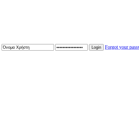
n
Forgot your pas
Login