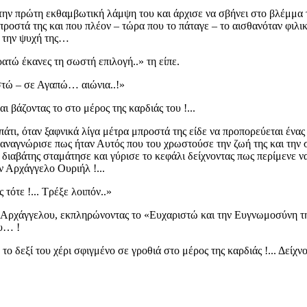
την πρώτη εκθαμβωτική λάμψη του και άρχισε να σβήνει στο βλέμμ
ροστά της και που πλέον – τώρα που το πάταγε – το αισθανόταν
φιλι
ι την ψυχή της…
τώ έκανες τη σωστή επιλογή..»
τη είπε.
ιστώ – σε Αγαπώ… αιώνια..!»
ι βάζοντας το στο μέρος της καρδιάς του !...
τι, όταν ξαφνικά λίγα μέτρα μπροστά της είδε να προπορεύεται ένα
 αναγνώρισε πως ήταν Αυτός που του χρωστούσε την ζωή της και
την 
ιαβάτης σταμάτησε και γύρισε το κεφάλι δείχνοντας πως περίμενε ν
ν Αρχάγγελο Ουριήλ !...
τότε !... Τρέξε λοιπόν..»
ου Αρχάγγελου, εκπληρώνοντας
το «Ευχαριστώ και την Ευγνωμοσύνη
τ
ου… !
το δεξί του χέρι σφιγμένο σε γροθιά στο μέρος της καρδιάς !... Δείχνο