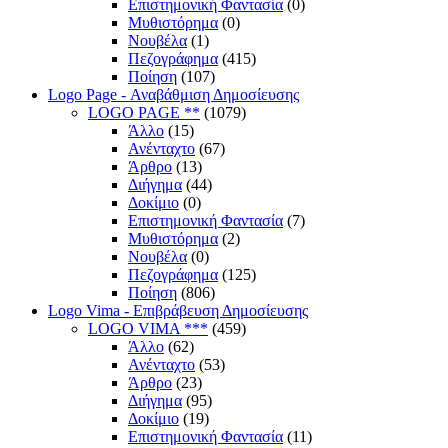
Επιστημονική Φαντασία
(0)
Μυθιστόρημα
(0)
Νουβέλα
(1)
Πεζογράφημα
(415)
Ποίηση
(107)
Logo Page - Αναβάθμιση Δημοσίευσης
LOGO PAGE **
(1079)
Άλλο
(15)
Ανένταχτο
(67)
Άρθρο
(13)
Διήγημα
(44)
Δοκίμιο
(0)
Επιστημονική Φαντασία
(7)
Μυθιστόρημα
(2)
Νουβέλα
(0)
Πεζογράφημα
(125)
Ποίηση
(806)
Logo Vima - Επιβράβευση Δημοσίευσης
LOGO VIMA ***
(459)
Άλλο
(62)
Ανένταχτο
(53)
Άρθρο
(23)
Διήγημα
(95)
Δοκίμιο
(19)
Επιστημονική Φαντασία
(11)