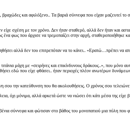
ο,
βραχώδες και αφιλόξενο.. Τα βαριά σύννεφα που είχαν μαζευτεί το 
ν είχε σχέση με τον χρόνο. Δεν ήταν σταθερό, αλλά δεν ήταν και αστα
ως ένα φως που άρχισε να τρεμοπαίζει στην αρχή, σταθεροποιήθηκε κ
ήσει αλλά δεν του επιτρεπόταν να το κάνει..
«Ερατώ…πρέπει να απ
α τιτάνια μάχη με «σειρήνες και επικίνδυνους δράκους..»,
που μόνο αυτ
θήσει εδώ που είχε φθάσει.. ήταν περιοχές πλέον
ανωτέρων δυνάμεων
όνη σου την κατεύθυνση που θα ακολουθήσεις.
Ο χρόνος σου τελειώνει
εια, όχι μόνιμα, αλλά αρκετά ώστε να νιώσει ότι κάτι μέσα της είχε β
ένια σύννεφα και φώτισαν στο βάθος του μονοπατιού μια πύλη που φα