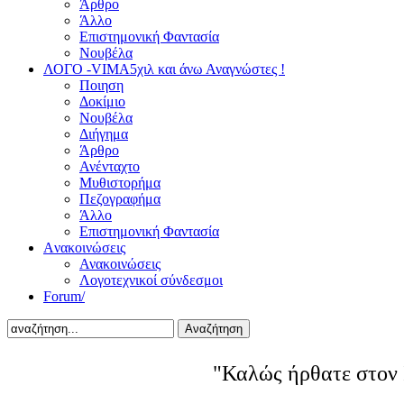
Άρθρο
Άλλο
Επιστημονική Φαντασία
Νουβέλα
ΛΟΓΟ -VIMA
5χιλ και άνω Αναγνώστες !
Ποιηση
Δοκίμιο
Νουβέλα
Διήγημα
Άρθρο
Ανένταχτο
Μυθιστορήμα
Πεζογραφήμα
Άλλο
Επιστημονική Φαντασία
Aνακοινώσεις
Ανακοινώσεις
Λογοτεχνικοί σύνδεσμοι
Forum/
Αναζήτηση
"Καλώς ήρθατε στον 