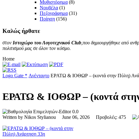
Μυθιστόρημα
(8)
Νουβέλα
(1)
Πεζογράφημα
(31)
Ποίηση
(156)
Καλώς
ήρθατε
στον
Ιστοχώρο του Λογοτεχνικού Club
,που δημιουργήθηκε από ανθρ
πολιτισμού μας σε όλον τον κόσμο.
Home
Logo Gate *
Ανένταχτο
ΕΡΑΤΩ & ΙΟΘΩΡ – (κοντά στην Πύλη) Ανά
ΕΡΑΤΩ & ΙΟΘΩΡ – (κοντά στη
0.0
Written by Nikos Stylianou June 06, 2026 Προβολές: 475