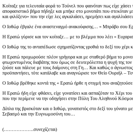
Κοίταξε για τελευταία φορά το Τούνελ που φαινόταν πως είχε χάσει
αποφασιστικό
βήμα πήδηξε και
μπήκε στο μονοπάτι που στεκόταν μπ
και φιλόξενο» που
την είχε λες αγκαλιάσει,
ηρεμήσει και αγαλλιάσε
Ο Ιοθώρ έβγαλε ένα αναστεναγμό ανακούφισης… « Μπράβο σου Ερα
Η
Ερατώ
γύρισε και τον κοίταξε… με το βλέμμα που λέει « Ευχαρ
Ο Ιοθώρ της το ανταπέδωσε σχηματίζοντας γροθιά το δεξί του χέρι κα
Η Ερατώ προχωρούσε πλέον γρήγορα και με σταθερό βήμα το μονοπά
φτωχοντυμένος διαβάτης που όμως σε δευτερόλεπτα η ψυχή της τον
ζούσε και
πάλευε με τους δαίμονες στη Γη… Και καθώς ο άγνωστος δ
προϋπαντήσει, τότε κατάλαβε και αναγνώρισε τον Θείο Ουριήλ – Το
Ο Ιοθώρ βρέθηκε κοντά της « Ερατώ ήρθε η στιγμή που αναζητούσες 
Η Ερατώ ήδη είχε φθάσει, είχε
γονατίσει και ασπαζόταν το Χέρι τ
που την περίμενε να την οδηγήσει στην Πύλη Του Αληθινού Κόσμ
Δίπλα της βρισκόταν και ο Ιοθώρ, γονατιστός στο δεξί του γόνατο με 
Σεβασμό και την Ευγνωμοσύνη του…
(……………….συνεχίζεται)