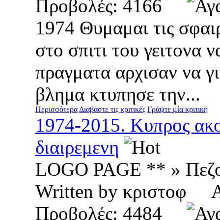
Προβολές: 4166
1974 Θυμαμαι τις σφαιρ
στο σπιτι του γειτονα ν
πραγματα αρχισαν να γι
βλημα κτυπησε την...
Περισσότερα
Διαβάστε τις κριτικές
Γράψτε μία κριτική
1974-2015. Κυπρος ακ
διαιρεμενη
LOGO PAGE ** » Πεζ
Written by κριστοφ 
Προβολές: 4484