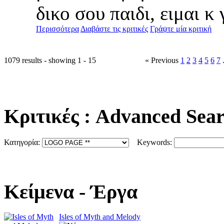
δικο σου παιδι, ειμαι κ 
Περισσότερα
Διαβάστε τις κριτικές
Γράψτε μία κριτική
1079 results - showing 1 - 15
« Previous
1
2
3
4
5
6
7
.
Κριτικές
: Advanced Sea
Κατηγορία:
Keywords:
Κείμενα
- Έργα
Isles of Myth and Melody