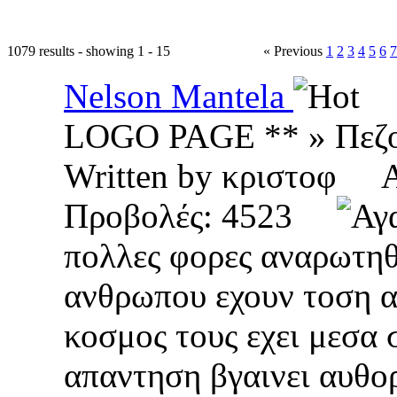
1079 results - showing 1 - 15
« Previous
1
2
3
4
5
6
7
Nelson Mantela
LOGO PAGE ** » Πεζ
Written by κριστοφ 
Προβολές: 4523
πολλες φορες αναρωτηθη
ανθρωπου εχουν τοση α
κοσμος τους εχει μεσα 
απαντηση βγαινει αυθορ