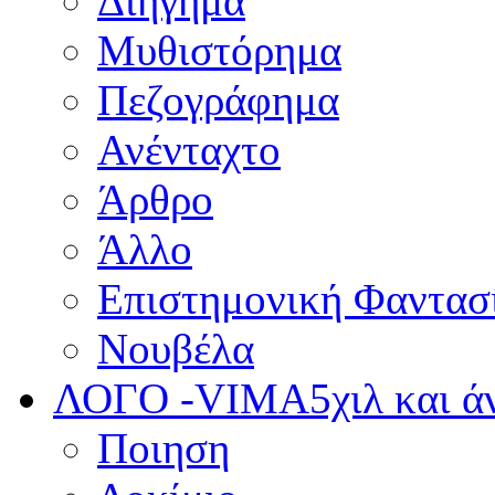
Διήγημα
Μυθιστόρημα
Πεζογράφημα
Ανένταχτο
Άρθρο
Άλλο
Επιστημονική Φαντασ
Νουβέλα
ΛΟΓΟ -VIMA
5χιλ και 
Ποιηση