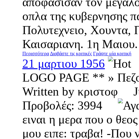
αποφασισαν τον μεγαλο
οπλα της κυβερνησης π
Πολυτεχνειο, Χουντα, 
Καισαριανη. 1η Μαιου.
Περισσότερα
Διαβάστε τις κριτικές
Γράψτε μία κριτική
21 μαρτιου 1956
LOGO PAGE ** » Πεζ
Written by κριστοφ 
Προβολές: 3994
ειναι η μερα που ο θεο
μου ειπε: τραβα! -Που 