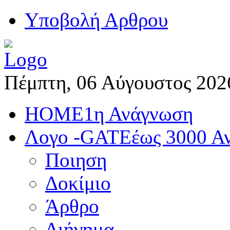
Yποβολή Αρθρου
Πέμπτη, 06 Αύγουστος 202
HOME
1η Ανάγνωση
Λογο -GATE
έως 3000 Α
Ποιηση
Δοκίμιο
Άρθρο
Διήγημα