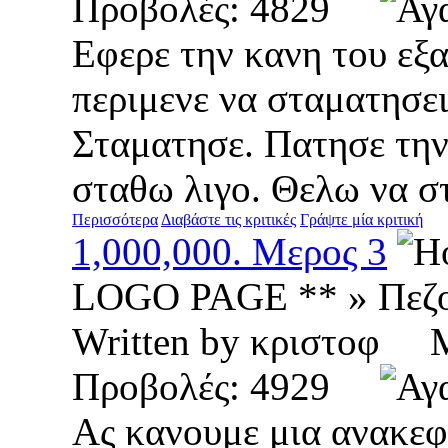
Προβολές: 4829
Εφερε την κανη του εξ
περιμενε να σταματησει
Σταματησε. Πατησε την
σταθω λιγο. Θελω να στ
Περισσότερα
Διαβάστε τις κριτικές
Γράψτε μία κριτική
1,000,000. Μερος 3
LOGO PAGE ** » Πεζ
Written by κριστοφ
Προβολές: 4929
Ας κανουμε μια ανακε