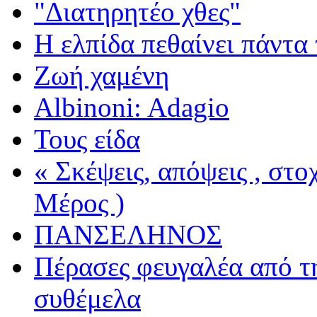
"Διατηρητέο χθες"
Η ελπίδα πεθαίνει πάντα 
Ζωή χαμένη
Albinoni: Adagio
Τους είδα
« Σκέψεις, απόψεις , στ
Μέρος )
ΠΑΝΣΕΛΗΝΟΣ
Πέρασες φευγαλέα από τ
συθέμελα