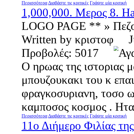
Περισσότερα
Διαβάστε τις κριτικές
Γράψτε μία κριτική
1,000,000. Μερος 8. Ha
LOGO PAGE ** » Πεζ
Written by κριστοφ 
Προβολές: 5017
Ο ηρωας της ιστοριας μα
μπουζουκακι του κ επαι
φραγκοσυριανη, τοσο ω
καμποσος κοσμος . Hταν
Περισσότερα
Διαβάστε τις κριτικές
Γράψτε μία κριτική
11ο Διήμερο Φιλίας τη