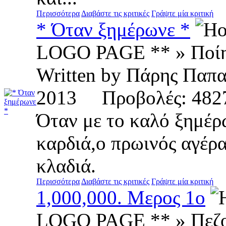
Περισσότερα
Διαβάστε τις κριτικές
Γράψτε μία κριτική
* Όταν ξημέρωνε *
LOGO PAGE ** » Ποί
Written by Πάρης Παπ
2013 Προβολές: 4
Όταν με το καλό ξημέρω
καρδιά,ο πρωινός αγέρα
κλαδιά.
Περισσότερα
Διαβάστε τις κριτικές
Γράψτε μία κριτική
1,000,000. Μερος 1ο
LOGO PAGE ** » Πεζ