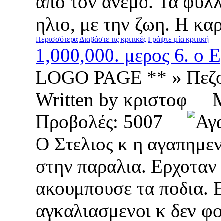
από τον ανεμο. Τα φυλλ
ηλιο, με την ζωη. Η καρ
Περισσότερα
Διαβάστε τις κριτικές
Γράψτε μία κριτική
1,000,000. μερος 6. ο 
LOGO PAGE ** » Πεζ
Written by κριστοφ
Προβολές: 5007
Ο Στελιος κ η αγαπημεν
στην παραλια. Ερχοταν
ακουμπουσε τα ποδια. Ε
αγκαλιασμενοι κ δεν φο