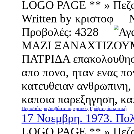
LOGO PAGE ** » Πεζ
Written by κριστοφ
Προβολές: 4328
ΜΑΖΙ ΞΑΝΑΧΤΙΖΟΥ
ΠΑΤΡΙΔΑ επακολουθησε
απο πονο, ηταν ενας π
κατευθειαν ανθρωπινη,
καποια παρεξηγηση, καπ
Περισσότερα
Διαβάστε τις κριτικές
Γράψτε μία κριτική
17 Νοεμβρη. 1973. Πολ
LOGO PAGE ** » Πεζ