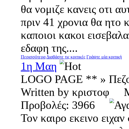
θα νομιζε κανεις οτι α
πριν 41 χρονια θα ητο 
καποιοι κακοι εισεβαλα
εδαφη της....
Περισσότερα
Διαβάστε τις κριτικές
Γράψτε μία κριτική
1η Μαη
LOGO PAGE ** » Πεζ
Written by κριστοφ
Προβολές: 3966
Τον καιρο εκεινο ειχαν 