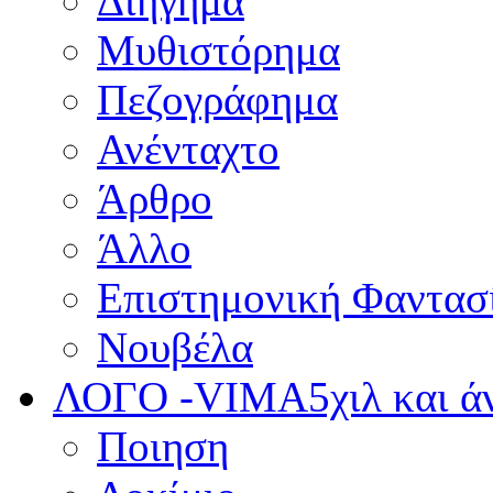
Διήγημα
Μυθιστόρημα
Πεζογράφημα
Ανένταχτο
Άρθρο
Άλλο
Επιστημονική Φαντασ
Νουβέλα
ΛΟΓΟ -VIMA
5χιλ και 
Ποιηση