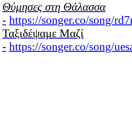
Θύμησες στη Θάλασσα
-
https://songer.co/song/r
Ταξιδέψαμε Μαζί
-
https://songer.co/song/u