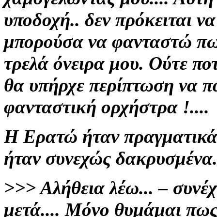
υποδοχή.. δεν πρόκειται να
μπορούσα να φανταστώ πως
τρελά όνειρα μου.
O
ύτε πο
θα υπήρχε
περίπτωση να π
φανταστική ορχήστρα
!....
Η Ερατώ ήταν πραγματικά π
ήταν συνεχώς δακρυσμένα..
>>>
Αλήθεια λέω... – συνέχ
μετά.... Μόνο θυμάμαι πω