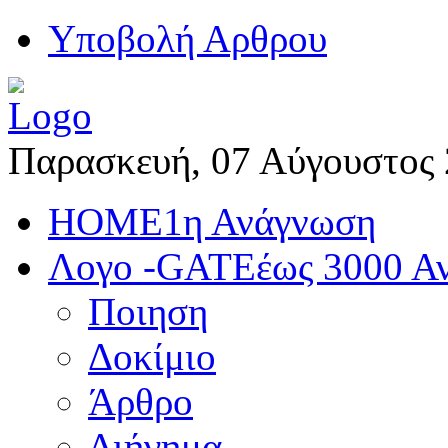
Yποβολή Αρθρου
Παρασκευή, 07 Αύγουστος
HOME
1η Ανάγνωση
Λογο -GATE
έως 3000 Α
Ποιηση
Δοκίμιο
Άρθρο
Διήγημα