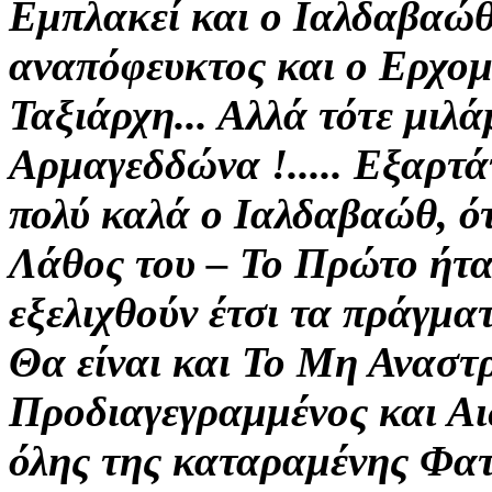
Εμπλακεί και ο Ιαλδαβαώθ 
αναπόφευκτος
και ο Ερχο
Ταξιάρχη... Αλλά τότε μιλά
Αρμαγεδδώνα
!.....
Εξαρτάτ
πολύ καλά ο Ιαλδαβαώθ, ότ
Λάθος του – Το Πρώτο ήτα
εξελιχθούν έτσι τα πράγματ
Θα είναι και Το Μη Αναστρ
Προδιαγεγραμμένος
και Α
όλης της καταραμένης Φατρ