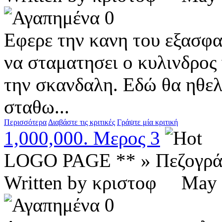
0
Εφερε την κανη του εξασφα
να σταματησει ο κυλινδρος 
την σκανδαλη. Εδώ θα ηθελ
σταθω...
Περισσότερα
Διαβάστε τις κριτικές
Γράψτε μία κριτική
1,000,000. Μερος 3
LOGO PAGE ** » Πεζογρ
Written by κριστοφ Ma
0