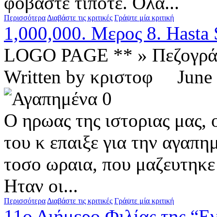
φοβαστε τιποτε. Ολα...
Περισσότερα
Διαβάστε τις κριτικές
Γράψτε μία κριτική
1,000,000. Μερος 8. Hasta
LOGO PAGE ** » Πεζογρ
Written by κριστοφ Jun
0
Ο ηρωας της ιστοριας μας, 
του κ επαιξε για την αγαπη
τοσο ωραια, που μαζευτηκε
Hταν οι...
Περισσότερα
Διαβάστε τις κριτικές
Γράψτε μία κριτική
11ο Διήμερο Φιλίας της “Ε