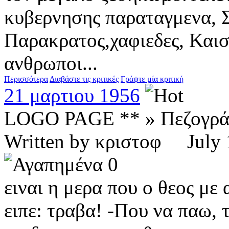
κυβερνησης παραταγμενα, Σ
Παρακρατος,χαφιεδες, Καισ
ανθρωποι...
Περισσότερα
Διαβάστε τις κριτικές
Γράψτε μία κριτική
21 μαρτιου 1956
LOGO PAGE ** » Πεζογρ
Written by κριστοφ Jul
0
ειναι η μερα που ο θεος με
ειπε: τραβα! -Που να παω, 