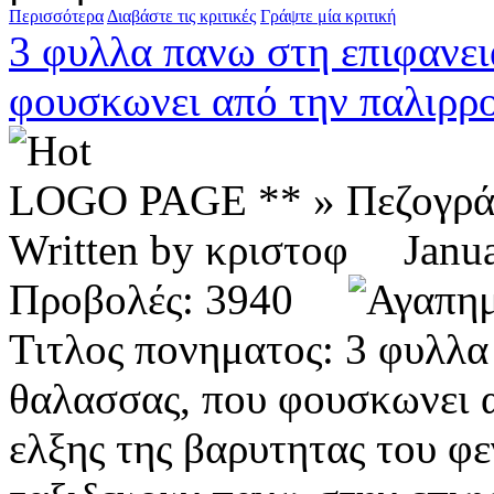
Περισσότερα
Διαβάστε τις κριτικές
Γράψτε μία κριτική
3 φυλλα πανω στη επιφανει
φουσκωνει από την παλιρρο
LOGO PAGE ** » Πεζογρ
Written by κριστοφ Jan
Προβολές: 3940
Τιτλος πονηματος: 3 φυλλα
θαλασσας, που φουσκωνει α
ελξης της βαρυτητας του φ