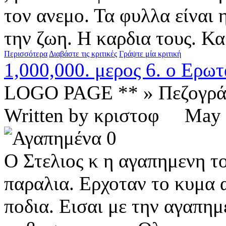
τον ανεμο. Τα φυλλα είναι 
την ζωη. Η καρδια τους. Κα
Περισσότερα
Διαβάστε τις κριτικές
Γράψτε μία κριτική
1,000,000. μερος 6. ο Ερωτ
LOGO PAGE ** » Πεζογρ
Written by κριστοφ Ma
0
Ο Στελιος κ η αγαπημενη τ
παραλια. Ερχοταν το κυμα 
ποδια. Εισαι με την αγαπημ