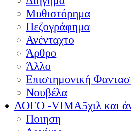
Διήγημα
Μυθιστόρημα
Πεζογράφημα
Ανένταχτο
Άρθρο
Άλλο
Επιστημονική Φαντασ
Νουβέλα
ΛΟΓΟ -VIMA
5χιλ και 
Ποιηση