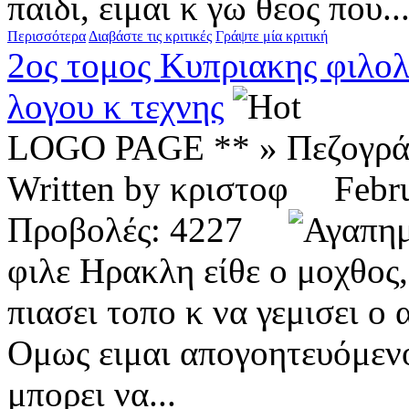
παιδι, ειμαι κ γω θεος που..
Περισσότερα
Διαβάστε τις κριτικές
Γράψτε μία κριτική
2ος τομος Κυπριακης φιλολ
λογου κ τεχνης
LOGO PAGE ** » Πεζογρ
Written by κριστοφ Feb
Προβολές: 4227
φιλε Ηρακλη είθε ο μοχθος,
πιασει τοπο κ να γεμισει ο
Ομως ειμαι απογοητευόμεν
μπορει να...