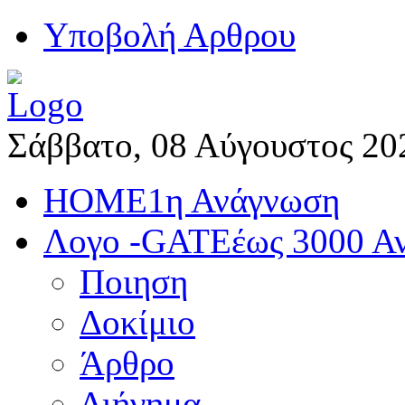
Yποβολή Αρθρου
Σάββατο, 08 Αύγουστος 20
HOME
1η Ανάγνωση
Λογο -GATE
έως 3000 Α
Ποιηση
Δοκίμιο
Άρθρο
Διήγημα