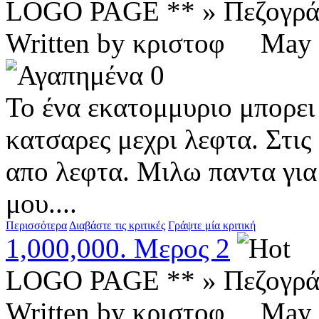
LOGO PAGE ** » Πεζογρ
Written by κριστοφ Ma
0
Το ένα εκατομμυριο μπορει 
κατσαρες μεχρι λεφτα. Στις 
απο λεφτα. Μιλω παντα για
μου....
Περισσότερα
Διαβάστε τις κριτικές
Γράψτε μία κριτική
1,000,000. Μερος 2
LOGO PAGE ** » Πεζογρ
Written by κριστοφ Ma