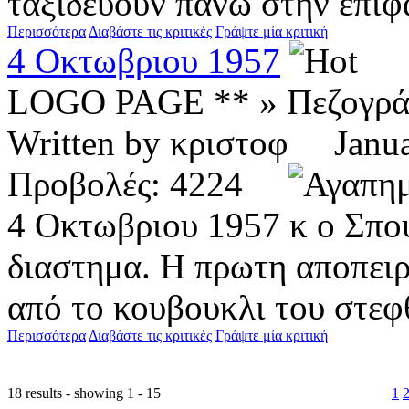
ταξιδευουν πανω στην επιφα
Περισσότερα
Διαβάστε τις κριτικές
Γράψτε μία κριτική
4 Οκτωβριου 1957
LOGO PAGE ** » Πεζογρ
Written by κριστοφ Jan
Προβολές: 4224
4 Οκτωβριου 1957 κ ο Σπου
διαστημα. Η πρωτη αποπειρ
από το κουβουκλι του στεφθ
Περισσότερα
Διαβάστε τις κριτικές
Γράψτε μία κριτική
18 results - showing 1 - 15
1