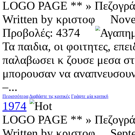
LOGO PAGE ** » Πεζογρ
Written by κριστοφ Nov
Προβολές: 4374
Τα παιδια, οι φοιτητες, επε
παλαβωσει κ ζουσε μεσα στι
μπορουσαν να αναπνευσουν,
–...
Περισσότερα
Διαβάστε τις κριτικές
Γράψτε μία κριτική
1974
LOGO PAGE ** » Πεζογρ
Written by κριστοφ Sep