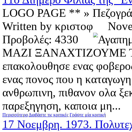
LOGO PAGE ** » Πεζογρ
Written by κριστοφ Nov
Προβολές: 4330
ΜΑΖΙ ΞΑΝΑΧΤΙΖΟΥΜΕ 
επακολουθησε ενας φοβερο
ενας πονος που η καταγωγη
ανθρωπινη, πιθανον ολα ξε
παρεξηγηση, καποια μη...
Περισσότερα
Διαβάστε τις κριτικές
Γράψτε μία κριτική
17 Νοεμβρη. 1973. Πολυτε