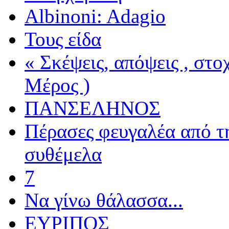
Albinoni: Adagio
Τους είδα
« Σκέψεις, απόψεις , στ
Μέρος )
ΠΑΝΣΕΛΗΝΟΣ
Πέρασες φευγαλέα από τ
συθέμελα
7
Να γίνω θάλασσα...
ΕΥΡΙΠΟΣ