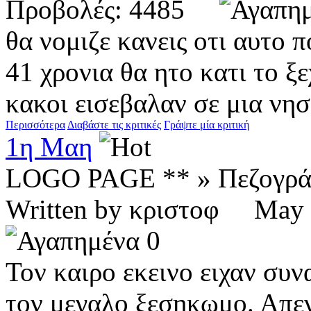
Προβολές: 4485
θα νομιζε κανεις οτι αυτο 
41 χρονια θα ητο κατι το ξ
κακοι εισεβαλαν σε μια νησ
Περισσότερα
Διαβάστε τις κριτικές
Γράψτε μία κριτική
1η Μαη
LOGO PAGE ** » Πεζογρ
Written by κριστοφ Ma
0
Τον καιρο εκεινο ειχαν συν
τον μεγαλο ξεσηκωμο. Απεν