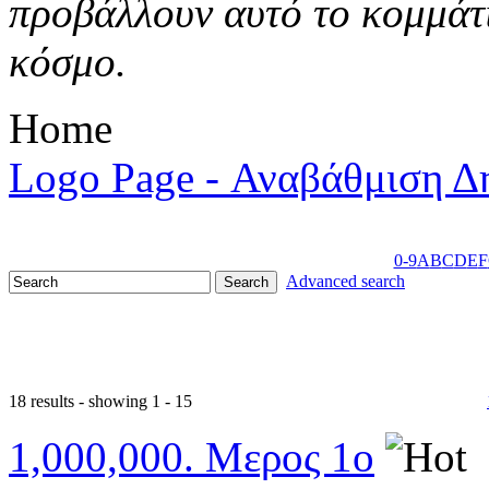
προβάλλουν αυτό το κομμάτι
κόσμο.
Home
Logo Page - Αναβάθμιση Δ
0-9
A
B
C
D
E
F
Advanced search
18 results - showing 1 - 15
1,000,000. Μερος 1ο