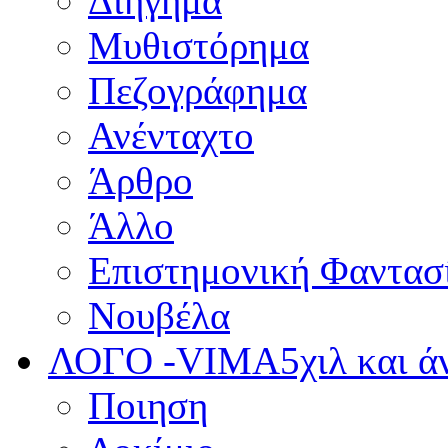
Διήγημα
Μυθιστόρημα
Πεζογράφημα
Ανένταχτο
Άρθρο
Άλλο
Επιστημονική Φαντασ
Νουβέλα
ΛΟΓΟ -VIMA
5χιλ και 
Ποιηση