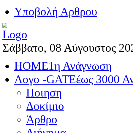
Yποβολή Αρθρου
Σάββατο, 08 Αύγουστος 20
HOME
1η Ανάγνωση
Λογο -GATE
έως 3000 Α
Ποιηση
Δοκίμιο
Άρθρο
Διήγημα