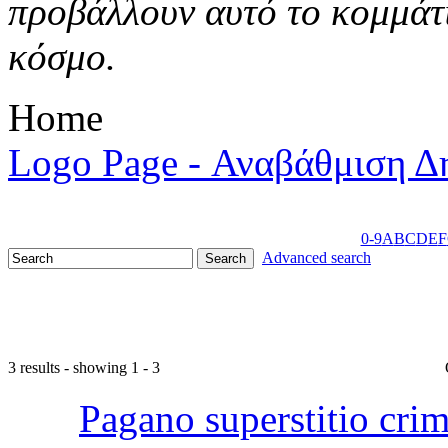
προβάλλουν αυτό το κομμάτι
κόσμο.
Home
Logo Page - Αναβάθμιση Δ
0-9
A
B
C
D
E
F
Advanced search
3 results - showing 1 - 3
Pagano superstitio cr