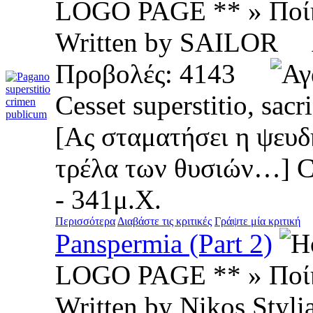
LOGO PAGE ** » Ποί
Written by SAILOR 
Προβολές: 4143
Cesset superstitio, sac
[Ας σταματήσει η ψευδ
τρέλα των θυσιών…] Co
- 341μ.Χ.
Περισσότερα
Διαβάστε τις κριτικές
Γράψτε μία κριτική
Panspermia (Part 2)
LOGO PAGE ** » Ποί
Written by Nikos St