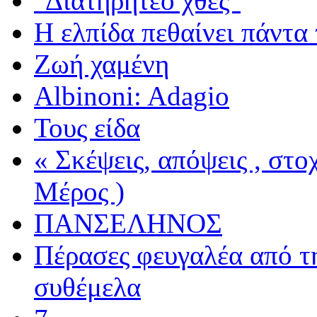
"Διατηρητέο χθες"
Η ελπίδα πεθαίνει πάντα 
Ζωή χαμένη
Albinoni: Adagio
Τους είδα
« Σκέψεις, απόψεις , στ
Μέρος )
ΠΑΝΣΕΛΗΝΟΣ
Πέρασες φευγαλέα από τ
συθέμελα