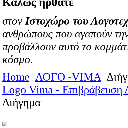
Καλώς
ήρθατε
στον
Ιστοχώρο του Λογοτεχ
ανθρώπους που αγαπούν την 
προβάλλουν αυτό το κομμάτι
κόσμο.
Home
ΛΟΓΟ -VIMA
Διήγ
Logo Vima - Επιβράβευση 
Διήγημα