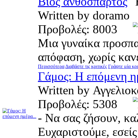
Βίος ανθόσπαρτος
Written by doram
Προβολές: 8003
Μια γυναίκα προσπα
απόφαση, χωρίς καν
Περισσότερα
Διαβάστε τις κριτικές
Γράψτε μία κρι
Γάμος: Η επόμενη ημ
Written by Αγγελ
Προβολές: 5308
- Να σας ζήσουν, κα
Ευχαριστούμε, εσείς