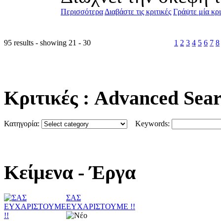
Περισσότερα
Διαβάστε τις κριτικές
Γράψτε μία κρι
95 results - showing 21 - 30
1
2
3
4
5
6
7
8
Κριτικές
: Advanced Sea
Κατηγορία:
Keywords:
Κείμενα
- Έργα
ΣΑΣ
ΕΥΧΑΡΙΣΤΟΥΜΕ !!