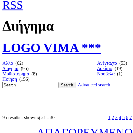
Διήγημα
LOGO VIMA ***
Άλλο
(62)
Ανένταχτο
(53)
Διήγημα
(95)
Δοκίμιο
(19)
Μυθιστόρημα
(8)
Νουβέλα
(1)
Ποίηση
(156)
Advanced search
95 results - showing 21 - 30
1
2
3
4
5
6
7
ΑΠΑΓΟΡΕΥΜΕΝΟΣ 