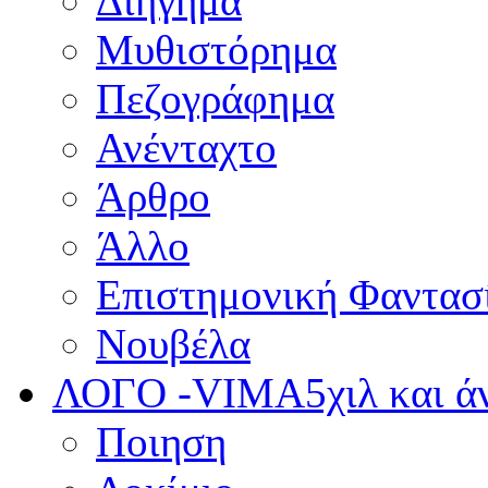
Διήγημα
Μυθιστόρημα
Πεζογράφημα
Ανένταχτο
Άρθρο
Άλλο
Επιστημονική Φαντασ
Νουβέλα
ΛΟΓΟ -VIMA
5χιλ και 
Ποιηση