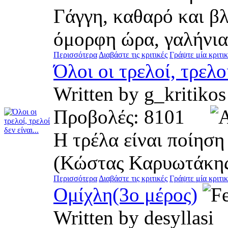
Γάγγη, καθαρό και βλ
όμορφη ώρα, γαλήνια, 
Περισσότερα
Διαβάστε τις κριτικές
Γράψτε μία κριτι
Όλοι οι τρελοί, τρελοί
Written by g_kriti
Προβολές: 8101
Η τρέλα είναι ποίηση
(Κώστας Καρυωτάκη
Περισσότερα
Διαβάστε τις κριτικές
Γράψτε μία κριτι
Ομίχλη(3ο μέρος)
Written by desylla