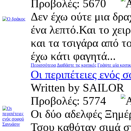
Προβολές: 5670
Δεν έχω ούτε μια δρ
ένα λεπτό.Και το χει
και τα τσιγάρα από τ
έχω κάτι φαγητά...
Περισσότερα
Διαβάστε τις κριτικές
Γράψτε μία κριτι
Οι περιπέτειες ενός 
Written by SAILO
Προβολές: 5774
Οι δύο αδελφές Ξημέ
Τσου καθόταν σιμά στ