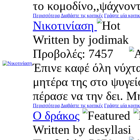
το κομοδίνο,,ψάχνοντα
Περισσότερα
Διαβάστε τις κριτικές
Γράψτε μία κριτι
Νικοτινίαση
Written by jodima
Προβολές: 7457
Έπινε καφέ όλη νύχτα
μητέρα της στο ψυγεί
πέρασε να την δει. Μή
Περισσότερα
Διαβάστε τις κριτικές
Γράψτε μία κριτι
Ο δράκος
Written by desylla