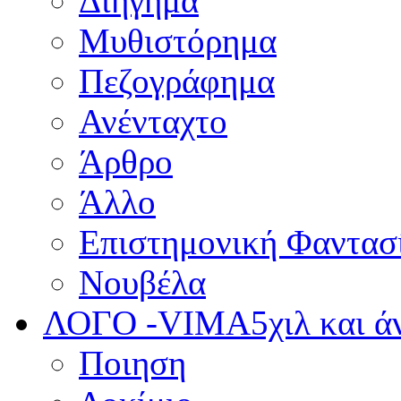
Διήγημα
Μυθιστόρημα
Πεζογράφημα
Ανένταχτο
Άρθρο
Άλλο
Επιστημονική Φαντασ
Νουβέλα
ΛΟΓΟ -VIMA
5χιλ και 
Ποιηση