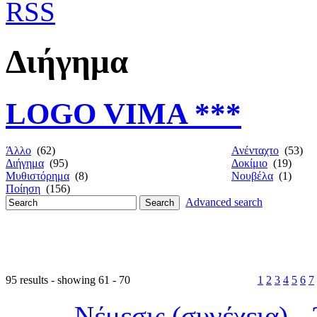
Διήγημα
LOGO VIMA ***
Άλλο
(62)
Ανένταχτο
(53)
Διήγημα
(95)
Δοκίμιο
(19)
Μυθιστόρημα
(8)
Νουβέλα
(1)
Ποίηση
(156)
Advanced search
95 results - showing 61 - 70
1
2
3
4
5
6
7
Νέμεσις (συνέχεια) -