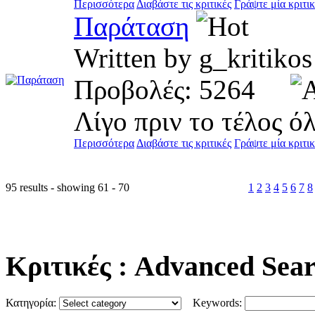
Περισσότερα
Διαβάστε τις κριτικές
Γράψτε μία κριτι
Παράταση
Written by g_krit
Προβολές: 5264
Λίγο πριν το τέλος όλ
Περισσότερα
Διαβάστε τις κριτικές
Γράψτε μία κριτι
95 results - showing 61 - 70
1
2
3
4
5
6
7
8
Κριτικές
: Advanced Sea
Κατηγορία:
Keywords: