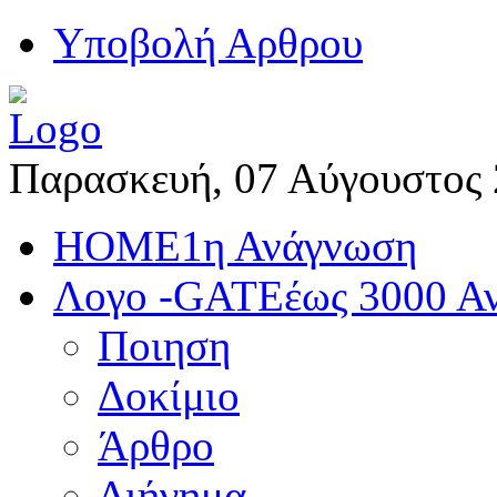
Yποβολή Αρθρου
Παρασκευή, 07 Αύγουστος
HOME
1η Ανάγνωση
Λογο -GATE
έως 3000 Α
Ποιηση
Δοκίμιο
Άρθρο
Διήγημα