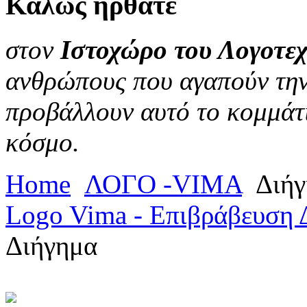
Καλώς
ήρθατε
στον
Ιστοχώρο του Λογοτεχ
ανθρώπους που αγαπούν την 
προβάλλουν αυτό το κομμάτι
κόσμο.
Home
ΛΟΓΟ -VIMA
Διήγ
Logo Vima - Επιβράβευση 
Διήγημα