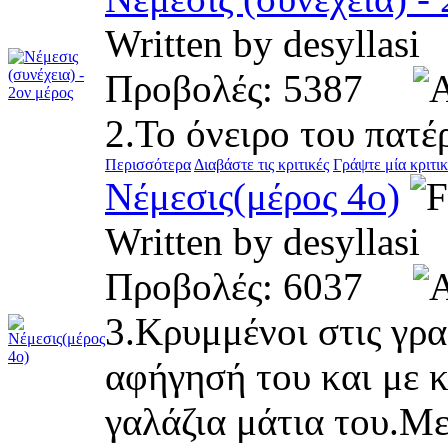
Written by desylla
Προβολές: 5387
2.Το όνειρο του πατέ
Περισσότερα
Διαβάστε τις κριτικές
Γράψτε μία κριτι
Νέμεσις(μέρος 4ο)
Written by desylla
Προβολές: 6037
3.Κρυμμένοι στις γρ
αφήγησή του και με 
γαλάζια μάτια του.Με