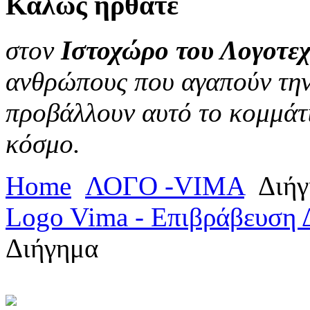
Καλώς
ήρθατε
στον
Ιστοχώρο του Λογοτεχ
ανθρώπους που αγαπούν την 
προβάλλουν αυτό το κομμάτι
κόσμο.
Home
ΛΟΓΟ -VIMA
Διήγ
Logo Vima - Επιβράβευση 
Διήγημα