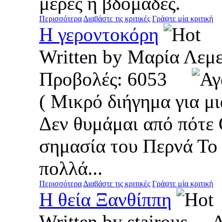
μέρες ή βδομάδες.
Περισσότερα
Διαβάστε τις κριτικές
Γράψτε μία κριτική
Η γεροντοκόρη
Written by Μαρία Λ
Προβολές: 6053
( Μικρό διήγημα για μ
Δεν θυμάμαι από πότε Ο
σημασία του Περνά Το
πολλά...
Περισσότερα
Διαβάστε τις κριτικές
Γράψτε μία κριτική
Η θεία Ξανθίππη
Written by stairous