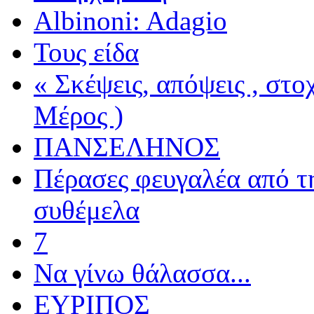
Albinoni: Adagio
Τους είδα
« Σκέψεις, απόψεις , στ
Μέρος )
ΠΑΝΣΕΛΗΝΟΣ
Πέρασες φευγαλέα από τ
συθέμελα
7
Να γίνω θάλασσα...
ΕΥΡΙΠΟΣ